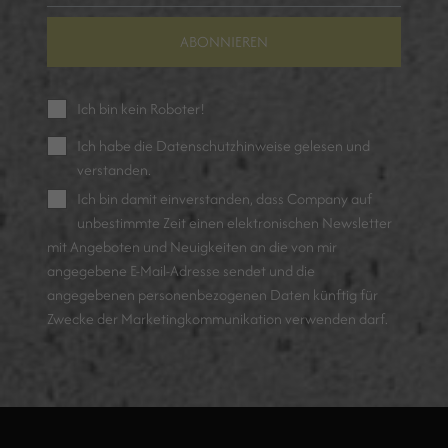
ABONNIEREN
Ich bin kein Roboter!
Ich habe die
Datenschutzhinweise
gelesen und
verstanden.
Ich bin damit einverstanden, dass Company auf
unbestimmte Zeit einen elektronischen Newsletter
mit Angeboten und Neuigkeiten an die von mir
angegebene E-Mail-Adresse sendet und die
angegebenen personenbezogenen Daten künftig für
Zwecke der Marketingkommunikation verwenden darf.