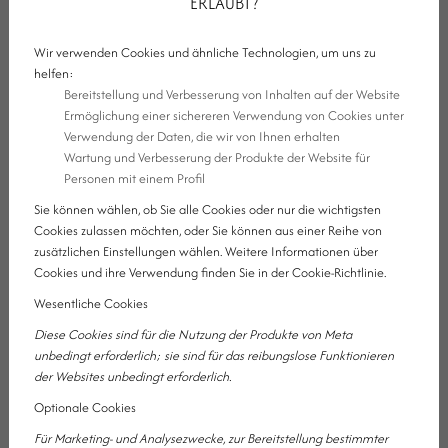
ERLAUBT?
optimal unterstützt, sondern auch den Erwartungen,
Bedürfnissen und Vorstellungen von Organisatoren und
Wir verwenden Cookies und ähnliche Technologien, um uns zu
Teilnehmern gleichermaßen entspricht. Unser Wellnesshotel ist
helfen:
eine einzigartige und exklusive Business-Eventlocation am
Bereitstellung und Verbesserung von Inhalten auf der Website
Balaton, am Fuße des Bakony-Gebirges, im Herzen des Kristály-
Ermöglichung einer sichereren Verwendung von Cookies unter
Tals in Ajka. Wir bieten komplexe Lösungen, einen hervorragend
Verwendung der Daten, die wir von Ihnen erhalten
Wartung und Verbesserung der Produkte der Website für
ausgestatteten Konferenzraum, Vier-Sterne-Unterkunft und
Personen mit einem Profil
unvergessliche Erlebnisse für Interessenten unseres
Veranstaltungsortes. Fordern Sie Ihr individuelles Angebot über
Sie können wählen, ob Sie alle Cookies oder nur die wichtigsten
Cookies zulassen möchten, oder Sie können aus einer Reihe von
das untenstehende Formular an.
zusätzlichen Einstellungen wählen. Weitere Informationen über
Cookies und ihre Verwendung finden Sie in der Cookie-Richtlinie.
Wesentliche Cookies
EVENT ANGEBOT ANFRAGE
Diese Cookies sind für die Nutzung der Produkte von Meta
unbedingt erforderlich; sie sind für das reibungslose Funktionieren
Wir werden Sie in Kürze über eine der Kontaktmöglichkeiten
der Websites unbedingt erforderlich.
kontaktieren, die Sie in unserem Formular angegeben haben.
Optionale Cookies
Name
Für Marketing- und Analysezwecke, zur Bereitstellung bestimmter