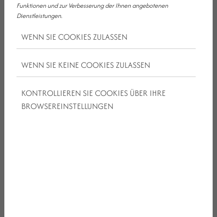
Funktionen und zur Verbesserung der Ihnen angebotenen
Dienstleistungen.
E-mail
WENN SIE COOKIES ZULASSEN
Telefon
WENN SIE KEINE COOKIES ZULASSEN
Anzahl der
KONTROLLIEREN SIE COOKIES ÜBER IHRE
Gäste
BROWSEREINSTELLUNGEN
Date
Time
Botschaft