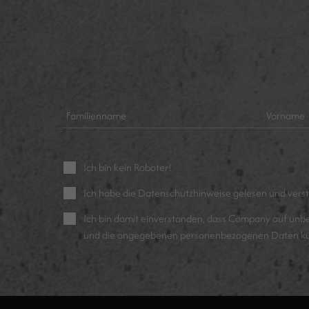
Ich bin kein Roboter!
Ich habe die
Datenschutzhinweise
gelesen und vers
Ich bin damit einverstanden, dass Company auf unb
und die angegebenen personenbezogenen Daten kün