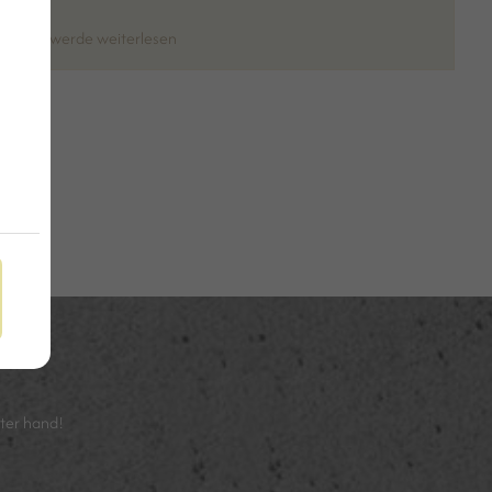
Ich werde weiterlesen
ster hand!