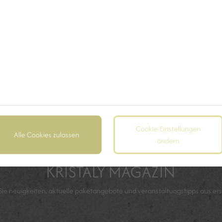
Ich werde weiterlesen
Unsere Zusatzinhalte
Cookie-Einstellungen
Alle Cookies zulassen
ändern
KRISTÁLY MAGAZIN
Sie neuigkeiten, aktuelle paketangebote und veranstaltungstipps aus er