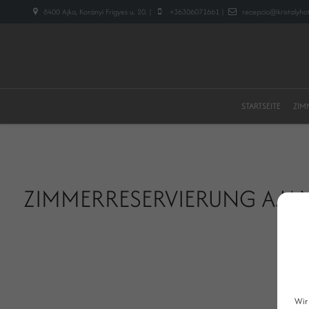
8400 Ajka, Korányi Frigyes u. 20. |
+36306071661 |
recepcio@kristalyhot
STARTSEITE
ZIM
ZIMMERRESERVIERUNG AJA
Wir