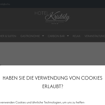
elajka.hu
MER & SUITEN
GASTRONOMIE
CARBON BAR
RELAX
VERANSTALTUN
X
HABEN SIE DIE VERWENDUNG VON COOKIES
ERLAUBT?
 verwenden Cookies und ähnliche Technologien, um uns zu helfen: