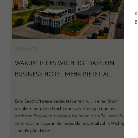
K
B
2026/06/30
WARUM IST ES WICHTIG, DASS EIN
BUSINESS-HOTEL MEHR BIETET AL...
Eine Geschäftsreise bedeutet selten nur, in einer Stadt
anzukommen, eine Nacht dort zu verbringen und am
nächsten Tag weiterzureisen. Vielmehr ist sie Teil einer Zeit
voller dichter Tage, in der jedes kleine Detail zählt. Wichtig
sind die pünktliche...