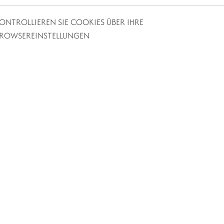
ONTROLLIEREN SIE COOKIES ÜBER IHRE
ROWSEREINSTELLUNGEN
2026/05/29
VIER STERNE HOTEL FÜR FAMILIEN NAHE
BALATON
Möchten Sie, dass die Familienerholung endlich nicht von
Organisation, sondern von echter Entspannung handelt? Bei
uns erwarten wir Familien in einer ruhigen Umgebung, mit
komfortablen Zimmern und Relax-Angeboten, die sich in der
Nähe des Balaton erhol...