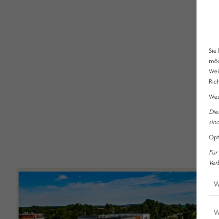
Sie
möc
Wei
Rich
Wes
Die
sin
Opt
Für
Ver
W
W