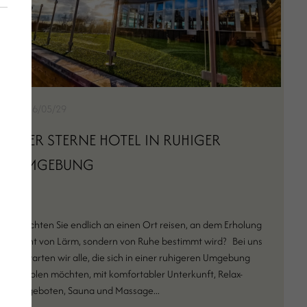
2026/05/29
VIER STERNE HOTEL IN RUHIGER
UMGEBUNG
Möchten Sie endlich an einen Ort reisen, an dem Erholung
nicht von Lärm, sondern von Ruhe bestimmt wird? Bei uns
erwarten wir alle, die sich in einer ruhigeren Umgebung
erholen möchten, mit komfortabler Unterkunft, Relax-
Angeboten, Sauna und Massage...