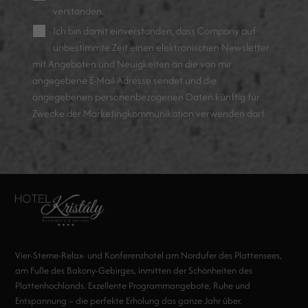
verstanden.
Ich bin damit einverstanden, dass Company auf
unbestimmte Zeit einen elektronischen Newsletter
mit Angeboten und Neuigkeiten an die von mir
angegebene E-Mail-Adresse sendet und die
angegebenen personenbezogenen Daten künftig für
Zwecke der Marketingkommunikation verwenden darf.
Vier-Sterne-Relax- und Konferenzhotel am Nordufer des Plattensees,
am Fuße des Bakony-Gebirges, inmitten der Schönheiten des
Plattenhochlands. Exzellente Programmangebote, Ruhe und
Entspannung – die perfekte Erholung das ganze Jahr über.