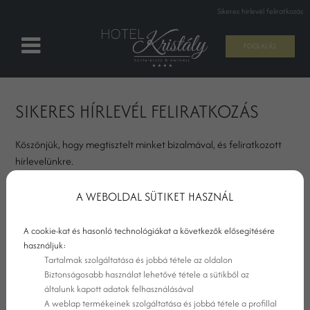
Sikeres hírlevél feliratkozás
FOGLALÁS
SIKERES HÍRLEVÉL FELIRATKOZÁS
Köszönjük, hogy megtisztelt minket bizalmával, és feliratkozott
hírlevelünkre.
A WEBOLDAL SÜTIKET HASZNÁL
A cookie-kat és hasonló technológiákat a következők elősegítésére
használjuk:
Tartalmak szolgáltatása és jobbá tétele az oldalon
Biztonságosabb használat lehetővé tétele a sütikből az
általunk kapott adatok felhasználásával
A weblap termékeinek szolgáltatása és jobbá tétele a profillal