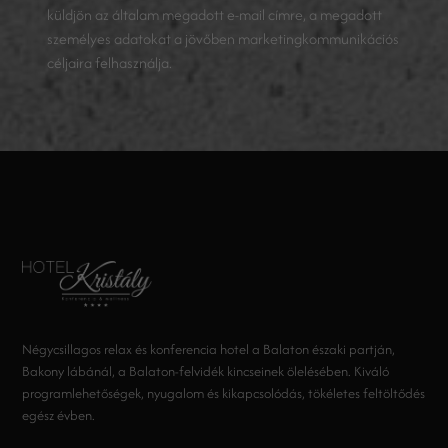
küldjön az általam megadott e-mail címre, a megadott
személyes adatokat a jövőben marketingkommunikációs
céljaira felhasználja.
Négycsillagos relax és konferencia hotel a Balaton északi partján,
Bakony lábánál, a Balaton-felvidék kincseinek ölelésében. Kiváló
programlehetőségek, nyugalom és kikapcsolódás, tökéletes feltöltődés
egész évben.