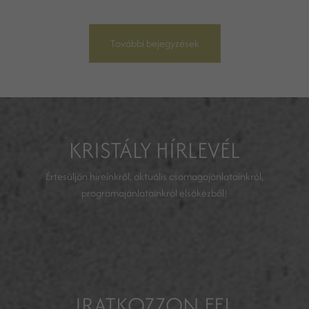
További bejegyzések
KRISTÁLY HÍRLEVÉL
Értesüljön híreinkről, aktuális csomagajánlatainkról,
programajánlatainkról elsőkézből!
IRATKOZZON FEL