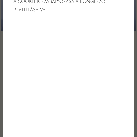
A COOKIE-K SZABÁLYOZÁSA A BÖNGÉSZŐ
BEÁLLÍTÁSAIVAL
2026/06/23
A LEGTRENDIBB ESKÜVŐI SZÍNEK, AMIK
VARÁZSLATOSSÁ TESZIK A NA...
Minden időszaknak megvannak a maga trendjei és irányvonalai,
ahogyan a legnépszerűbb színei is – nemcsak a lakberendezésben,
hanem az események világában, így az esküvőtervezésben is. Az
iparági szakértők előrejelzései alapján most bemutatjuk azokat az
es...