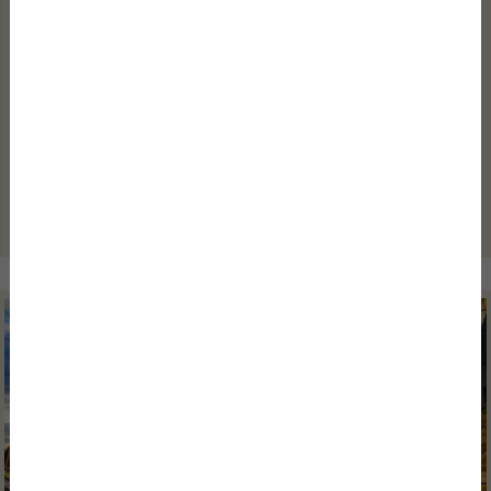
Egy üzleti utazás ritkán csak arról szól, hogy valaki megérkezik egy
városba, eltölt egy éjszakát, majd másnap továbbindul. Sokkal
inkább egy sűrű napokból álló időszak része, ahol minden apró
részlet számít. Fontos a pontos érkezés, a nyugodt felkészülés...
Tovább olvasom