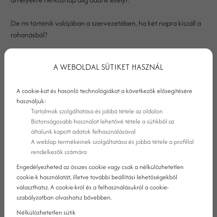
De mi történik valójában a szervezetében, ha két napra kiszáll a
rohanásból?
A WEBOLDAL SÜTIKET HASZNÁL
A cookie-kat és hasonló technológiákat a következők elősegítésére
használjuk:
Tartalmak szolgáltatása és jobbá tétele az oldalon
Biztonságosabb használat lehetővé tétele a sütikből az
általunk kapott adatok felhasználásával
A weblap termékeinek szolgáltatása és jobbá tétele a profillal
rendelkezők számára
Engedélyezheted az összes cookie vagy csak a nélkülözhetetlen
cookie-k használatát, illetve további beállítási lehetőségekből
választhatsz. A cookie-król és a felhasználásukról a cookie-
szabályzatban olvashatsz bővebben.
MI TÖRTÉNIK A
Nélkülözhetetlen sütik