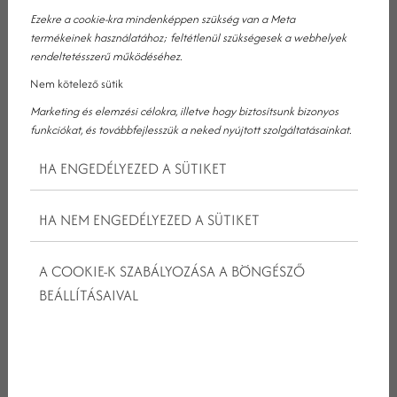
Ezekre a cookie-kra mindenképpen szükség van a Meta
STRESSZHORMONOKKAL, HA 48
termékeinek használatához; feltétlenül szükségesek a webhelyek
rendeltetésszerű működéséhez.
ÓRÁRA LELASSUL?
Nem kötelező sütik
A szervezet stresszhelyzetben kortizolt és adrenalint termel. Ezek
Marketing és elemzési célokra, illetve hogy biztosítsunk bizonyos
funkciókat, és továbbfejlesszük a neked nyújtott szolgáltatásainkat.
segítik a gyors reakciót, a koncentrációt, a teljesítményt. A gond
akkor kezdődik, amikor ez az állapot tartóssá válik. A folyamatos
HA ENGEDÉLYEZED A SÜTIKET
készenléti üzemmód kimeríti az idegrendszert.
Amikor valóban lelassul például egy csendes, természetközeli
HA NEM ENGEDÉLYEZED A SÜTIKET
vidéki szálloda környezetében, az idegrendszere átvált
regeneráló üzemmódba. A pulzus csökken, a légzés mélyül, a
A COOKIE-K SZABÁLYOZÁSA A BÖNGÉSZŐ
kortizolszint mérséklődik. Kutatások szerint már 24–48 óra
BEÁLLÍTÁSAIVAL
természetben eltöltött idő kimutathatóan csökkenti a
stresszhormonokat.
Ez nemcsak kellemesebb közérzetet jelent, hanem az
immunrendszer működésére is pozitív hatással van.