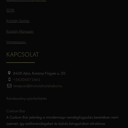
GYIK
Kristály Szótár
Kristály Magazin
Impresszum
KAPCSOLAT
8400 Ajka, Korányi Frigyes u. 20.
+36306071661
recepcio@kristalyhotelajka.hu
Rendezvény ajánlatkérés
Carbon Bar
A Carbon Bár jelenleg a mindennapi vendégfogadás keretében nem
üzemel, így szállóvendégeket és külsős látogatókat általános