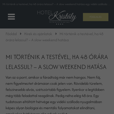
Mi történik a testével, ha 48 órára lelassul? – A slow weekend hatása egy vidéki szálloda csendjében
FOGLALÁS
Főoldal
Hírek és ajánlatok
Mi történik a testével, ha 48
órára lelassul? – A slow weekend hatása
MI TÖRTÉNIK A TESTÉVEL, HA 48 ÓRÁRA
LELASSUL? – A SLOW WEEKEND HATÁSA
Van az a pont, amikor a fáradtság már nem hangos. Nem fáj,
nem figyelmeztet drámaian csak jelen van. Rövidebb türelem,
felszínesebb alvás, szétszórtabb figyelem. Ilyenkor a legtöbben
még több feladattal reagálnak. Pedig néha elég 48 óra. Egy
tudatosan eltöltött hétvége egy vidéki szálloda nyugalmában
képes olyan biológiai és mentális folyamatokat elindítani,
amelyekre hétköznap alig adunk esélyt.