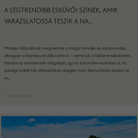
A LEGTRENDIBB ESKÜVŐI SZÍNEK, AMIK
VARÁZSLATOSSÁ TESZIK A NA...
Minden időszaknak megvannak a maga trendjei és irányvonalai,
ahogyan a legnépszerűbb színei is – nemcsak a lakberendezésben,
hanem az események világában, így az esküvőtervezésben is. Az
iparági szakértők előrejelzései alapján most bemutatjuk azokat az
es...
Tovább olvasom