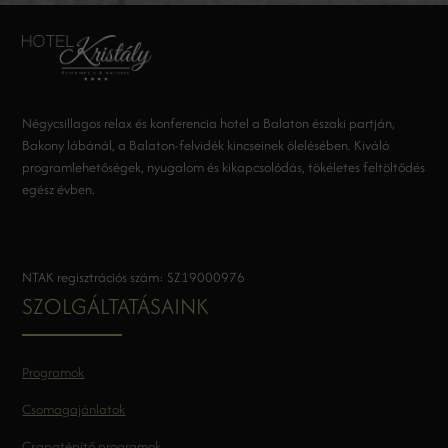
Négycsillagos relax és konferencia hotel a Balaton északi partján,
Bakony lábánál, a Balaton-felvidék kincseinek ölelésében. Kiváló
programlehetőségek, nyugalom és kikapcsolódás, tökéletes feltöltődés
egész évben.
NTAK regisztrációs szám: SZ19000976
SZOLGÁLTATÁSAINK
Programok
Csomagajánlatok
Csapatépítő programok