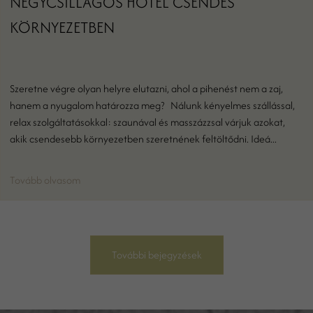
NÉGYCSILLAGOS HOTEL CSENDES
KÖRNYEZETBEN
Szeretne végre olyan helyre elutazni, ahol a pihenést nem a zaj,
hanem a nyugalom határozza meg? Nálunk kényelmes szállással,
relax szolgáltatásokkal: szaunával és masszázzsal várjuk azokat,
akik csendesebb környezetben szeretnének feltöltődni. Ideá...
Tovább olvasom
További bejegyzések