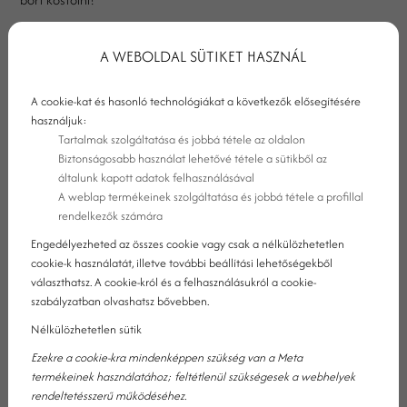
A WEBOLDAL SÜTIKET HASZNÁL
A cookie-kat és hasonló technológiákat a következők elősegítésére
használjuk:
Tartalmak szolgáltatása és jobbá tétele az oldalon
Biztonságosabb használat lehetővé tétele a sütikből az
általunk kapott adatok felhasználásával
A weblap termékeinek szolgáltatása és jobbá tétele a profillal
rendelkezők számára
Engedélyezheted az összes cookie vagy csak a nélkülözhetetlen
cookie-k használatát, illetve további beállítási lehetőségekből
választhatsz. A cookie-król és a felhasználásukról a cookie-
szabályzatban olvashatsz bővebben.
Nélkülözhetetlen sütik
LÁTVÁNY- A BORKÓSTOLÁS EGYIK
Ezekre a cookie-kra mindenképpen szükség van a Meta
ALAPPILLÉRE
termékeinek használatához; feltétlenül szükségesek a webhelyek
rendeltetésszerű működéséhez.