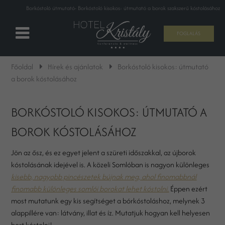
Borkóstoló útmutató- Borkóstoló kisokos: útmutató a borok szakszerű kóstolásához
FOGLALÁS
Főoldal
Hírek és ajánlatok
Borkóstoló kisokos: útmutató
a borok kóstolásához
BORKÓSTOLÓ KISOKOS: ÚTMUTATÓ A
BOROK KÓSTOLÁSÁHOZ
Jön az ősz, és ez egyet jelent a szüreti időszakkal, az újborok
kóstolásának idejével is. A közeli Somlóban is nagyon különleges
kisebb, nagyobb pincészetek bújnak meg, ahol finomabbnál
finomabb különleges somlói borokat lehet kóstolni.
Éppen ezért
most mutatunk egy kis segítséget a bórkóstoláshoz, melynek 3
alappillére van: látvány, illat és íz. Mutatjuk hogyan kell helyesen
bort kóstolni!