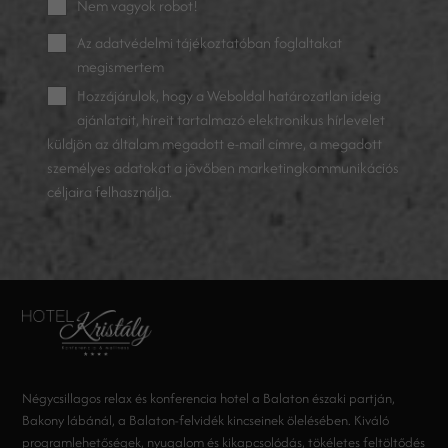
Nem vagyok robot!
Az
adatvédelmi tájékoztatóban
foglaltakat
megismertem
Hozzájárulok, hogy a Weboldal határozatlan ideig
ajánlatait, híreit tartalmazó elektronikus hírlevelet
küldjön az általam megadott e-mail címre, a megadott
személyes adatokat a jövőben marketingkommunikációs
céljaira felhasználja.
Négycsillagos relax és konferencia hotel a Balaton északi partján,
Bakony lábánál, a Balaton-felvidék kincseinek ölelésében. Kiváló
programlehetőségek, nyugalom és kikapcsolódás, tökéletes feltöltődés