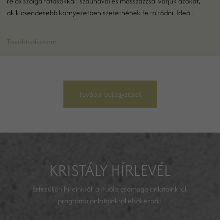
relax szolgáltatásokkal: szaunával és masszázzsal várjuk azokat,
akik csendesebb környezetben szeretnének feltöltődni. Ideá...
Tovább olvasom
További bejegyzések
KRISTÁLY HÍRLEVÉL
Értesüljön híreinkről, aktuális csomagajánlatainkról,
programajánlatainkról elsőkézből!