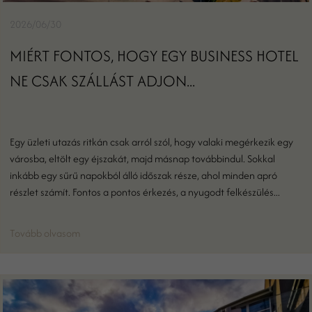
2026/06/30
MIÉRT FONTOS, HOGY EGY BUSINESS HOTEL
NE CSAK SZÁLLÁST ADJON...
Egy üzleti utazás ritkán csak arról szól, hogy valaki megérkezik egy
városba, eltölt egy éjszakát, majd másnap továbbindul. Sokkal
inkább egy sűrű napokból álló időszak része, ahol minden apró
részlet számít. Fontos a pontos érkezés, a nyugodt felkészülés...
Tovább olvasom