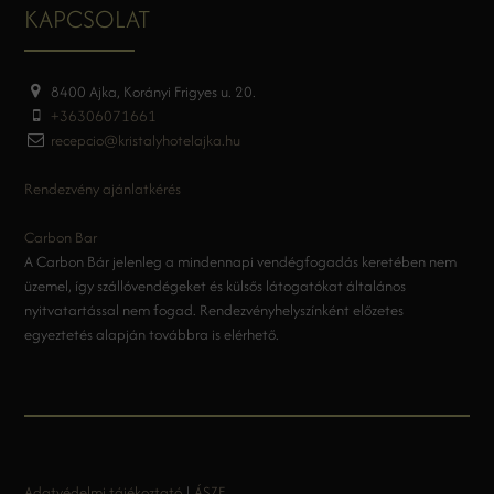
KAPCSOLAT
8400 Ajka, Korányi Frigyes u. 20.
+36306071661
recepcio@kristalyhotelajka.hu
Rendezvény ajánlatkérés
Carbon Bar
A Carbon Bár jelenleg a mindennapi vendégfogadás keretében nem
üzemel, így szállóvendégeket és külsős látogatókat általános
nyitvatartással nem fogad. Rendezvényhelyszínként előzetes
egyeztetés alapján továbbra is elérhető.
Adatvédelmi tájékoztató
|
ÁSZF