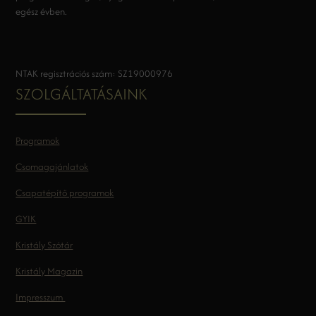
egész évben.
NTAK regisztrációs szám: SZ19000976
SZOLGÁLTATÁSAINK
Programok
Csomagajánlatok
Csapatépítő programok
GYIK
Kristály Szótár
Kristály Magazin
Impresszum