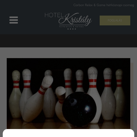
Carbon Relax & Game hétköznapi csomag
FOGLALÁS