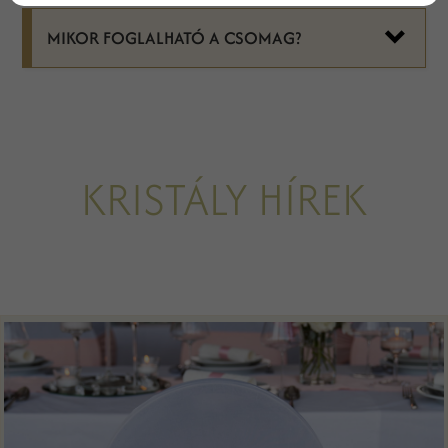
MIKOR FOGLALHATÓ A CSOMAG?
KRISTÁLY HÍREK