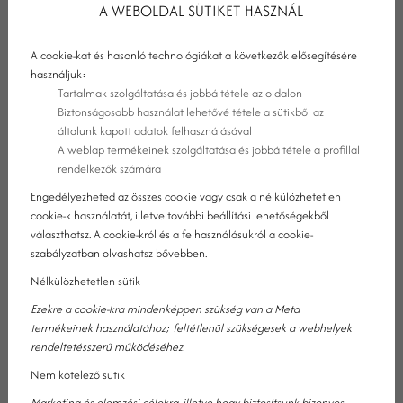
A WEBOLDAL SÜTIKET HASZNÁL
A cookie-kat és hasonló technológiákat a következők elősegítésére
Főoldal
Csomagajánlataink
Carbon Relax &
használjuk:
Tartalmak szolgáltatása és jobbá tétele az oldalon
Game hétköznapi csomag
Biztonságosabb használat lehetővé tétele a sütikből az
általunk kapott adatok felhasználásával
A CSOMAG TARTALMA:
A weblap termékeinek szolgáltatása és jobbá tétele a profillal
rendelkezők számára
Engedélyezheted az összes cookie vagy csak a nélkülözhetetlen
2 éjszakai szállás Standard kategóriájú szobában 2 fő
cookie-k használatát, illetve további beállítási lehetőségekből
részére reggelivel
választhatsz. A cookie-król és a felhasználásukról a cookie-
Szauna világ korlátlan használata: szauna, infra
szabályzatban olvashatsz bővebben.
szauna, gőzkabin, sószoba, pihenőtér, napozóterasz
Nélkülözhetetlen sütik
Szauna törölköző és fürdőköpeny bekészítés
Ezekre a cookie-kra mindenképpen szükség van a Meta
Konditerem korlátlan használata
termékeinek használatához; feltétlenül szükségesek a webhelyek
rendeltetésszerű működéséhez.
2 óra ingyenes bowling VAGY 2 óra ingyenes biliárd
használat a Carbon Bárban (Nyitvatartási
Nem kötelező sütik
időben,előzetes időpontfoglalás szükséges. Bárunk
Marketing és elemzési célokra, illetve hogy biztosítsunk bizonyos