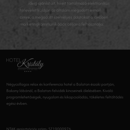
ideig ajánlatait, híreit tartalmazó elektronikus
hírlevelet küldjön az általam megadott e-mail
címre, a megadott személyes adatokat a jövőben
marketingkommunikációs céljaira felhasználja.
Négycsillagos relax és konferencia hotel a Balaton északi partján,
Bakony lábánál, a Balaton-felvidék kincseinek ölelésében. Kiváló
programlehetőségek, nyugalom és kikapcsolódás, tökéletes feltöltődés
egész évben.
NTAK regisztrációs szám: SZ19000976