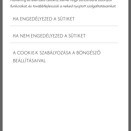
hétfőn és kedden zárva tart.)
funkciókat, és továbbfejlesszük a neked nyújtott szolgáltatásainkat.
Welcome Drink: Egy pohár a ház borából vagy egy
HA ENGEDÉLYEZED A SÜTIKET
házi limonádé a Carbon Bárban személyenként
Di Forno pizzériánk igazi nápolyi stílusú pizzáinkból
HA NEM ENGEDÉLYEZED A SÜTIKET
válogathat külön díj ellenében
ingyenes internet használat
A COOKIE-K SZABÁLYOZÁSA A BÖNGÉSZŐ
ingyenes parkolás
BEÁLLÍTÁSAIVAL
99.600 Ft / éj
AJÁNLATKÉRÉS