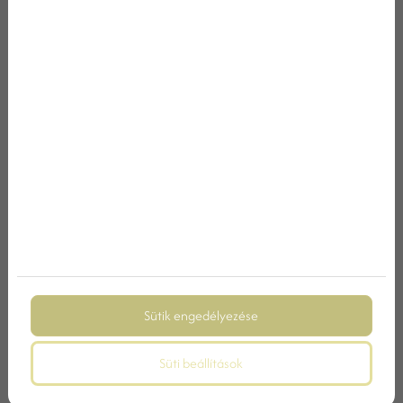
AJÁNLATKÉRÉS
GYAKORI KÉRDÉSEK
MIT TARTALMAZ A CARBON RELAX & GAME
CSOMAG?
Sütik engedélyezése
BOWLING ÉS BILIÁRD IS IGÉNYBE VEHETŐ A
CSOMAGBAN?
Süti beállítások