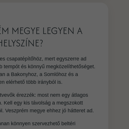
ÉM MEGYE LEGYEN A
HELYSZÍNE?
es csapatépítőhöz, mert egyszerre ad
bb tempót és könnyű megközelíthetőséget.
 van a Bakonyhoz, a Somlóhoz és a
 elérhető több irányból is.
ztvevők érezzék: most nem egy átlagos
. Kell egy kis távolság a megszokott
nból. Veszprém megye ehhez jó hátteret ad.
onnan könnyen szervezhető beltéri