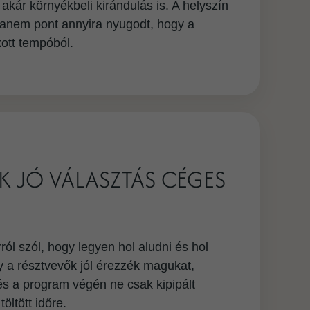
kár környékbeli kirándulás is. A helyszín
 hanem pont annyira nyugodt, hogy a
kott tempóból.
K JÓ VÁLASZTÁS CÉGES
l szól, hogy legyen hol aludni és hol
gy a résztvevők jól érezzék magukat,
 a program végén ne csak kipipált
öltött időre.