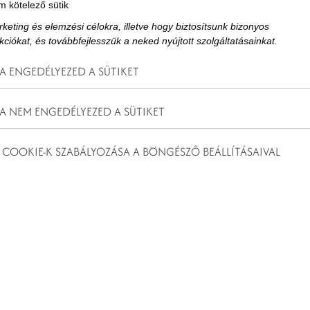
 kötelező sütik
keting és elemzési célokra, illetve hogy biztosítsunk bizonyos
kciókat, és továbbfejlesszük a neked nyújtott szolgáltatásainkat.
A ENGEDÉLYEZED A SÜTIKET
ém megyében, ahol a munka, a közös élmény, a
lkozik, hotelünk, a Kristály Hotel Ajka jó választás
A NEM ENGEDÉLYEZED A SÜTIKET
k azokat a cégeket, amelyek nem sablonos céges
mlékezetes csapatépítőt szeretnének.
 COOKIE-K SZABÁLYOZÁSA A BÖNGÉSZŐ BEÁLLÍTÁSAIVAL
t
szprém
Lendületes céges
élmény