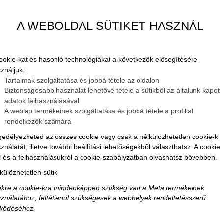
A WEBOLDAL SÜTIKET HASZNÁL
ookie-kat és hasonló technológiákat a következők elősegítésére
ználjuk:
Tartalmak szolgáltatása és jobbá tétele az oldalon
Biztonságosabb használat lehetővé tétele a sütikből az általunk kapot
adatok felhasználásával
A weblap termékeinek szolgáltatása és jobbá tétele a profillal
rendelkezők számára
edélyezheted az összes cookie vagy csak a nélkülözhetetlen cookie-k
ználatát, illetve további beállítási lehetőségekből választhatsz. A cookie
l és a felhasználásukról a cookie-szabályzatban olvashatsz bővebben.
külözhetetlen sütik
kre a cookie-kra mindenképpen szükség van a Meta termékeinek
ználatához; feltétlenül szükségesek a webhelyek rendeltetésszerű
ködéséhez.