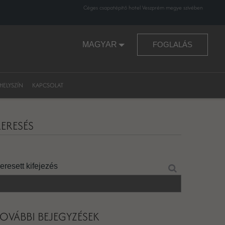
Céges csapatépítő hotel Veszprém megye szívében
MAGYAR
FOGLALÁS
HELYSZÍN
KAPCSOLAT
ERESÉS
eresett kifejezés
OVÁBBI BEJEGYZÉSEK