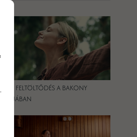
t
NYÁRI FELTÖLTŐDÉS A BAKONY
-
KAPUJÁBAN