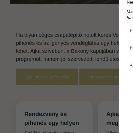
Nem
Mar
fun
H
Ha olyan céges csapatépítő hotelt keres Veszpr
pihenés és az igényes vendéglátás egy helyen talá
H
lehet. Ajka szívében, a Bakony kapujában várju
programot, hanem jól szervezett, lendületes és e
A
Ajánlatkérés és foglalás
Megnézem a részleteke
Rendezvény és
Ajka, Ve
pihenés egy helyen
megye