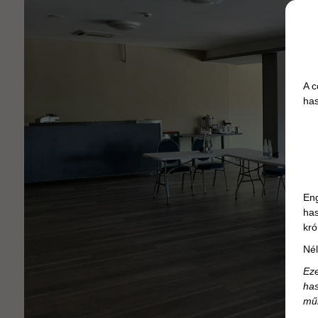
A c
has
Eng
has
kró
Nél
Eze
has
mű