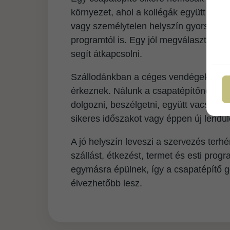
környezet, ahol a kollégák együtt töltik
vagy személytelen helyszín gyorsan elv
programtól is. Egy jól megválasztott ho
segít átkapcsolni.
Szállodánkban a céges vendégek nem 
érkeznek. Nálunk a csapatépítőnek van
dolgozni, beszélgetni, együtt vacsorázni
sikeres időszakot vagy éppen új lendü
A jó helyszín leveszi a szervezés terh
szállást, étkezést, termet és esti pro
egymásra épülnek, így a csapatépítő
élvezhetőbb lesz.