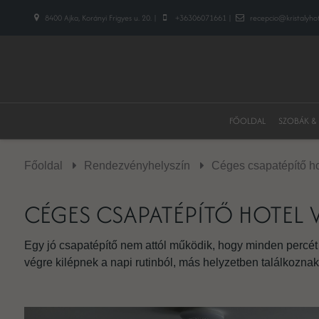
8400 Ajka, Korányi Frigyes u. 20. |
+36306071661 |
recepcio@kristalyhot
FŐOLDAL
SZOBÁK &
Főoldal
Rendezvényhelyszín
Céges csapatépítő h
CÉGES CSAPATÉPÍTŐ HOTEL 
Egy jó csapatépítő nem attól működik, hogy minden percét 
végre kilépnek a napi rutinból, más helyzetben találkozna