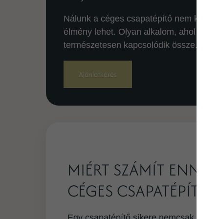
Nálunk a céges csapatépítő nem kötelez
élmény lehet. Olyan alkalom, ahol a mun
természetesen kapcsolódik össze.
Ajánlatkérés
MIÉRT SZÁMÍT ENNYIT
CÉGES CSAPATÉPÍTŐN
Egy csapatépítő sikere nemcsak a pro