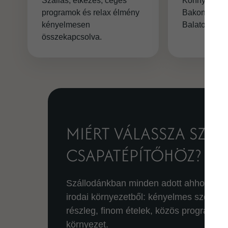
Szállás, étkezés, céges
Könnyen elér
programok és relax élmény
Bakony, a S
kényelmesen
Balaton-felv
összekapcsolva.
MIÉRT VÁLASSZA SZÁ
CSAPATÉPÍTŐHÖZ?
Szállodánkban minden adott ahhoz, hog
irodai környezetből: kényelmes szobák
részleg, finom ételek, közös programle
környezet.