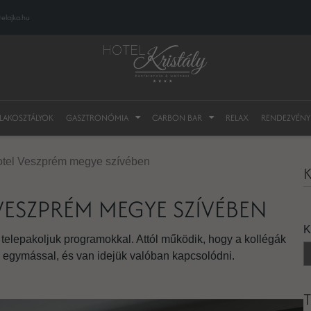
elajka.hu
 LAKOSZTÁLYOK
GASZTRONÓMIA
CARBON BAR
RELAX
RENDEZVÉNY
otel Veszprém megye szívében
K
VESZPRÉM MEGYE SZÍVÉBEN
K
telepakoljuk programokkal. Attól működik, hogy a kollégák
k egymással, és van idejük valóban kapcsolódni.
T