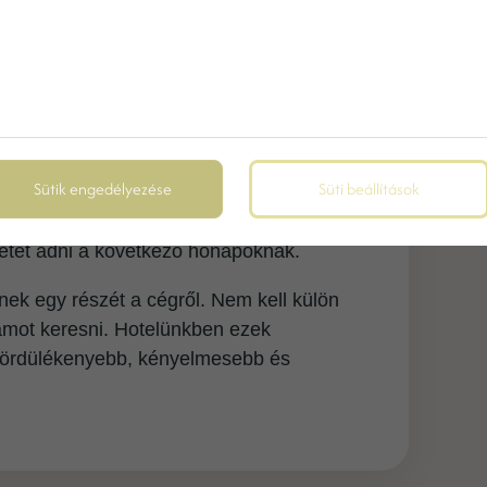
 az időt. Egy túl zsúfolt, kényelmetlen
eszi a kedvet még a legjobban kitalált
tel viszont már az érkezés pillanatában
egy rideg rendezvényhelyszínre
Sütik engedélyezése
Süti beállítások
 tere, ritmusa és hangulata. Lehet
, pihenni, nevetni, ötletelni, lezárni egy
letet adni a következő hónapoknak.
ének egy részét a cégről. Nem kell külön
gramot keresni. Hotelünkben ezek
 gördülékenyebb, kényelmesebb és