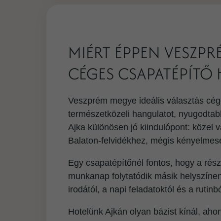
MIÉRT ÉPPEN VESZPR
CÉGES CSAPATÉPÍTŐ 
Veszprém megye ideális választás cég
természetközeli hangulatot, nyugodta
Ajka különösen jó kiindulópont: közel
Balaton-felvidékhez, mégis kényelmesen
Egy csapatépítőnél fontos, hogy a rés
munkanap folytatódik másik helyszínen
irodától, a napi feladatoktól és a ruti
Hotelünk Ajkán olyan bázist kínál, ah