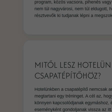
program, közös vacsora, pihenés vagy a
nem túl nagyvárosi, nem túl eldugott,
résztvevők ki tudjanak lépni a megszo
MITŐL LESZ HOTELÜN
CSAPATÉPÍTŐHÖZ?
Hotelünkben a csapatépítő nemcsak arró
megtartani egy tréninget. A cél az, ho
könnyen kapcsolódjanak egymáshoz, és
eseményként gondoljanak vissza az itt t