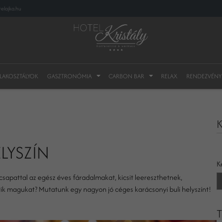
elajka.hu
 LAKOSZTÁLYOK
GASZTRONÓMIA
CARBON BAR
RELAX
RENDEZVÉNY
K
LYSZÍN
K
sapattal az egész éves fáradalmakat, kicsit leereszthetnek,
k magukat? Mutatunk egy nagyon jó céges karácsonyi buli helyszínt!
T