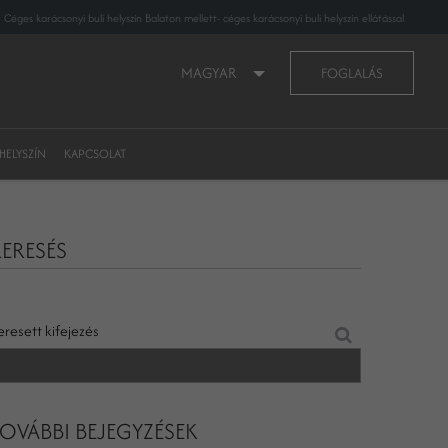
Céges karácsonyi buli helyszín Balaton mellett- céges karácsonyi buli helyszín ellátással
MAGYAR
FOGLALÁS
HELYSZÍN
KAPCSOLAT
ERESÉS
eresett kifejezés
OVÁBBI BEJEGYZÉSEK