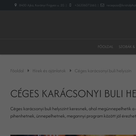
8400 Ajka, Korányi Frigyes u. 20. |
+36306071661 |
recepcio@kristalyhot
FŐOLDAL
SZOBÁK &
Főoldal
Hírek és ajánlatok
Céges karácsonyi buli helyszín
CÉGES KARÁCSONYI BULI HE
Céges karácsonyi buli helyszínt keresnek, ahol megünnepelhetik a c
pihenhetnek, ünnepelhetnek, megannyi program között jól érezheti