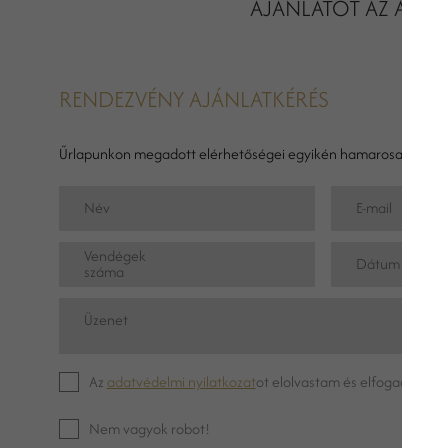
AJÁNLATOT AZ ALÁBB
RENDEZVÉNY AJÁNLATKÉRÉS
Űrlapunkon megadott elérhetőségei egyikén hamarosan felves
Név
E-mail
Vendégek
Dátum
száma
Üzenet
Az
adatvédelmi nyilatkozat
ot elolvastam és elfogadom.
Nem vagyok robot!