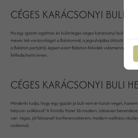
CÉGES KARÁCSONYI BULI H
Ha egy igazán izgalmas és különleges céges karácsonyi buli helyszí
mesés téli varázsvilágot a Balatonnál, a jégruhájába öltözött magyar
a Balaton partjától, éppen ezért Balaton-felvidék valamennyi látniv
felfedezhető innen.
CÉGES KARÁCSONYI BULI HE
Mindenki tudja, hogy egy igazán jó buli nem ér korán véget, hanem ha
helyszín szállással? A Kristály Hotel 36 modern, ízlésesen berendezet
van tágas, jól felszerelt konferenciaterem, modern wellness részleg
szalonnal.