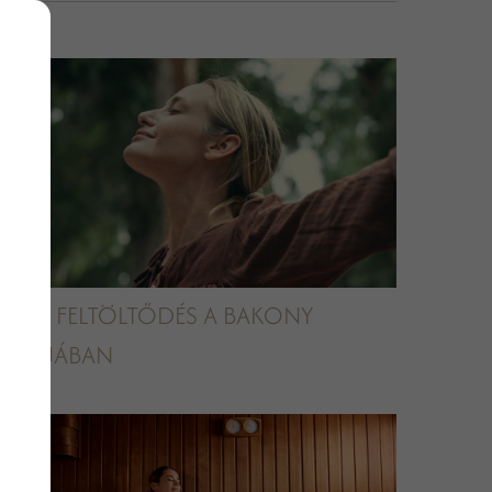
NYÁRI FELTÖLTŐDÉS A BAKONY
KAPUJÁBAN