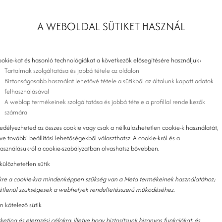
A WEBOLDAL SÜTIKET HASZNÁL
ookie-kat és hasonló technológiákat a következők elősegítésére használjuk:
Tartalmak szolgáltatása és jobbá tétele az oldalon
Biztonságosabb használat lehetővé tétele a sütikből az általunk kapott adatok
felhasználásával
A weblap termékeinek szolgáltatása és jobbá tétele a profillal rendelkezők
számára
edélyezheted az összes cookie vagy csak a nélkülözhetetlen cookie-k használatát,
tve további beállítási lehetőségekből választhatsz. A cookie-król és a
használásukról a cookie-szabályzatban olvashatsz bővebben.
külözhetetlen sütik
kre a cookie-kra mindenképpen szükség van a Meta termékeinek használatához;
tétlenül szükségesek a webhelyek rendeltetésszerű működéséhez.
 kötelező sütik
keting és elemzési célokra, illetve hogy biztosítsunk bizonyos funkciókat, és