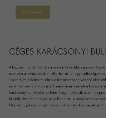
Ajánlatkérés
CÉGES KARÁCSONYI BULI HE
A közösen töltött időnél nincsen értékesebb ajándék. Köszönje me
ezekben a nehéz időkben kitartottak, ahogy tudtak igyekeztek, hog
sikerért, és alkalmazkodtak a folyamatosan változó időszakban! Ez
senkinek sem volt könnyű. Amennyiben szeretne köszönetet mondani
karácsonyi buli tökéletes lehetőséget biztosít, és ehhez pedig már c
Kristály Hotelben egyszerre pihenhetik ki magukat és vehetnek rész
Önöket izgalmas programokkal, idilli vidéki környezetben!