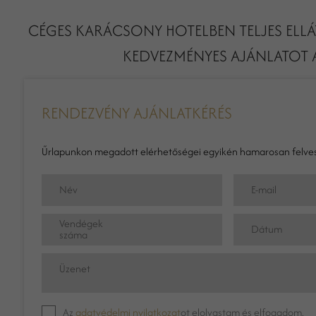
CÉGES KARÁCSONY HOTELBEN TELJES ELL
KEDVEZMÉNYES AJÁNLATOT A
RENDEZVÉNY AJÁNLATKÉRÉS
Űrlapunkon megadott elérhetőségei egyikén hamarosan felves
Név
E-mail
Vendégek
Dátum
száma
Üzenet
Az
adatvédelmi nyilatkozat
ot elolvastam és elfogadom.