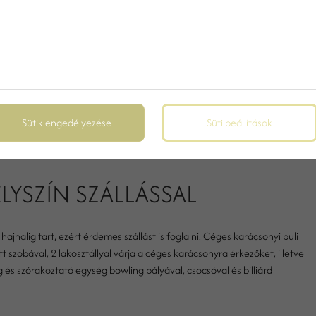
ELYSZÍN BALATONNÁL
nt keresnek, akkor a Balaton mindig remek választás. Fedezzék fel a
 tengert, az izgalmas látnivalókat itt! Szállodánk csupán fél órára van
alója, történelmi-, kulturális- valamint természeti kincse könnyedén
Sütik engedélyezése
Süti beállítások
LYSZÍN SZÁLLÁSSAL
jnalig tart, ezért érdemes szállást is foglalni. Céges karácsonyi buli
t szobával, 2 lakosztállyal várja a céges karácsonyra érkezőket, illetve
 és szórakoztató egység bowling pályával, csocsóval és billiárd