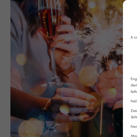
A c
Eng
ille
fel
Nél
Eze
fel
Nem
Mar