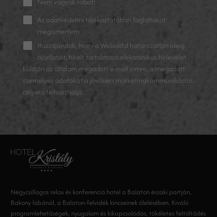
Nem vagyok robot!
Az
adatvédelmi tájékoztatóban
foglaltakat
megismertem
Hozzájárulok, hogy a Weboldal határozatlan ideig
ajánlatait, híreit tartalmazó elektronikus hírlevelet
küldjön az általam megadott e-mail címre, a megadott
személyes adatokat a jövőben marketingkommunikációs
céljaira felhasználja.
Négycsillagos relax és konferencia hotel a Balaton északi partján,
Bakony lábánál, a Balaton-felvidék kincseinek ölelésében. Kiváló
programlehetőségek, nyugalom és kikapcsolódás, tökéletes feltöltődés