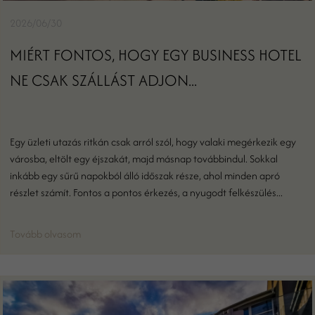
2026/06/30
MIÉRT FONTOS, HOGY EGY BUSINESS HOTEL
NE CSAK SZÁLLÁST ADJON...
Egy üzleti utazás ritkán csak arról szól, hogy valaki megérkezik egy
városba, eltölt egy éjszakát, majd másnap továbbindul. Sokkal
inkább egy sűrű napokból álló időszak része, ahol minden apró
részlet számít. Fontos a pontos érkezés, a nyugodt felkészülés...
Tovább olvasom