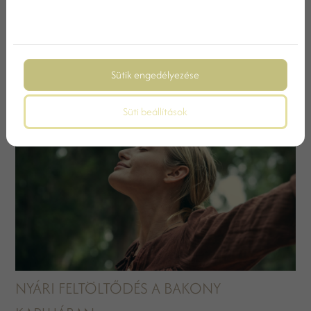
TOVÁBBI BEJEGYZÉSEK
Sütik engedélyezése
Süti beállítások
NYÁRI FELTÖLTŐDÉS A BAKONY