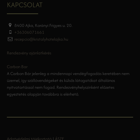
KAPCSOLAT
8400 Ajka, Korányi Frigyes u. 20.
+36306071661
recepcio@kristalyhotelajka.hu
Rendezvény ajánlatkérés
Carbon Bar
A Carbon Bár jelenleg a mindennapi vendégfogadás keretében nem
üzemel, így szállóvendégeket és külsős látogatókat általános
nyitvatartással nem fogad. Rendezvényhelyszínként előzetes
egyeztetés alapján továbbra is elérhető.
Adatvédelmi tájékoztató
|
ÁSZF