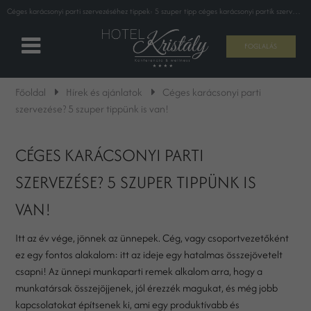
Céges karácsonyi parti szervezéséhez tippek: 5 szuper tipp céges karácsonyi partik szervezéséhez
FOGLALÁS
Főoldal
Hírek és ajánlatok
Céges karácsonyi parti
szervezése? 5 szuper tippünk is van!
CÉGES KARÁCSONYI PARTI
SZERVEZÉSE? 5 SZUPER TIPPÜNK IS
VAN!
Itt az év vége, jönnek az ünnepek. Cég, vagy csoportvezetőként
ez egy fontos alakalom: itt az ideje egy hatalmas összejövetelt
csapni! Az ünnepi munkaparti remek alkalom arra, hogy a
munkatársak összejöjjenek, jól érezzék magukat, és még jobb
kapcsolatokat építsenek ki, ami egy produktívabb és