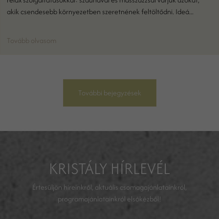
akik csendesebb környezetben szeretnének feltöltődni. Ideá...
Tovább olvasom
További bejegyzések
KRISTÁLY HÍRLEVÉL
Értesüljön híreinkről, aktuális csomagajánlatainkról,
programajánlatainkról elsőkézből!