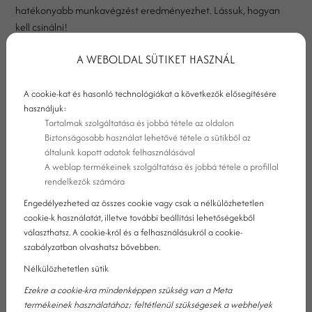
hatékonyabb munkavégzést eredményezhet. Lássuk, hogyan
kell csinálni!
A WEBOLDAL SÜTIKET HASZNÁL
A cookie-kat és hasonló technológiákat a következők elősegítésére
használjuk:
Tartalmak szolgáltatása és jobbá tétele az oldalon
Biztonságosabb használat lehetővé tétele a sütikből az
általunk kapott adatok felhasználásával
A weblap termékeinek szolgáltatása és jobbá tétele a profillal
rendelkezők számára
Engedélyezheted az összes cookie vagy csak a nélkülözhetetlen
cookie-k használatát, illetve további beállítási lehetőségekből
választhatsz. A cookie-król és a felhasználásukról a cookie-
szabályzatban olvashatsz bővebben.
Nélkülözhetetlen sütik
SZERVEZZE MINDENKI A KARÁCSONYI
Ezekre a cookie-kra mindenképpen szükség van a Meta
termékeinek használatához; feltétlenül szükségesek a webhelyek