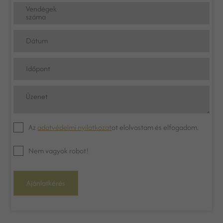
Vendégek
száma
Dátum
Időpont
Üzenet
Az
adatvédelmi nyilatkozat
ot elolvastam és elfogadom.
Nem vagyok robot!
Ajánlatkérés