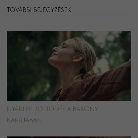
TOVÁBBI BEJEGYZÉSEK
NYÁRI FELTÖLTŐDÉS A BAKONY
KAPUJÁBAN