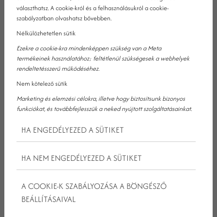
választhatsz. A cookie-król és a felhasználásukról a cookie-
A csapatépítő rendezvények egyre nagyobb népszerűségnek
szabályzatban olvashatsz bővebben.
örvendenek a vállalatok körében, hiszen remek lehetőséget
biztosítanak a munkatársak közötti kapcsolatok erősítésére, az
Nélkülözhetetlen sütik
együttműködés javítására és a motiváció fokozására. De miért is
Ezekre a cookie-kra mindenképpen szükség van a Meta
érdemes egy hotelben tartani ezeket az eseményeket?
termékeinek használatához; feltétlenül szükségesek a webhelyek
Különösen, ha az a hotel egy olyan kiváló helyszín, mint a Hotel
rendeltetésszerű működéséhez.
Kristály Ajka.
Nem kötelező sütik
Marketing és elemzési célokra, illetve hogy biztosítsunk bizonyos
Milyen előnyei vannak, ha egy csapatépítő rendezvényt hotelbe
funkciókat, és továbbfejlesszük a neked nyújtott szolgáltatásainkat.
szervezel, és hogy miért a Hotel Kristály a tökéletes választás?
Olvass tovább és megtudod!
HA ENGEDÉLYEZED A SÜTIKET
HA NEM ENGEDÉLYEZED A SÜTIKET
A COOKIE-K SZABÁLYOZÁSA A BÖNGÉSZŐ
BEÁLLÍTÁSAIVAL
MIÉRT ÉRDEMES A CSAPATÉPÍTŐ