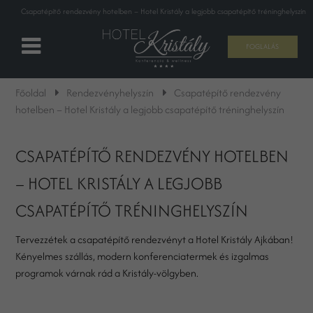
Csapatépítő rendezvény hotelben – Hotel Kristály a legjobb csapatépítő tréninghelyszín
FOGLALÁS
Főoldal
Rendezvényhelyszín
Csapatépítő rendezvény
hotelben – Hotel Kristály a legjobb csapatépítő tréninghelyszín
CSAPATÉPÍTŐ RENDEZVÉNY HOTELBEN
– HOTEL KRISTÁLY A LEGJOBB
CSAPATÉPÍTŐ TRÉNINGHELYSZÍN
Tervezzétek a csapatépítő rendezvényt a Hotel Kristály Ajkában!
Kényelmes szállás, modern konferenciatermek és izgalmas
programok várnak rád a Kristály-völgyben.