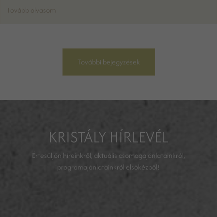
Tovább olvasom
További bejegyzések
KRISTÁLY HÍRLEVÉL
Értesüljön híreinkről, aktuális csomagajánlatainkról,
programajánlatainkról elsőkézből!