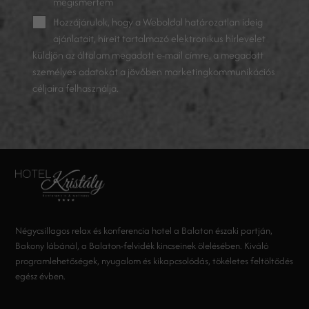
megismertem
Hozzájárulok, hogy a Weboldal határozatlan ideig
ajánlatait, híreit tartalmazó elektronikus hírlevelet
küldjön az általam megadott e-mail címre, a megadott
személyes adatokat a jövőben marketingkommunikációs
céljaira felhasználja.
Négycsillagos relax és konferencia hotel a Balaton északi partján,
Bakony lábánál, a Balaton-felvidék kincseinek ölelésében. Kiváló
programlehetőségek, nyugalom és kikapcsolódás, tökéletes feltöltődés
egész évben.