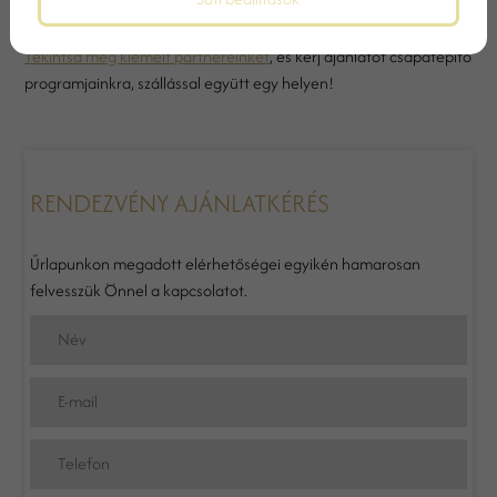
tapasztald meg a különbséget!
Tekintsd meg kiemelt partnereinket
, és kérj ajánlatot csapatépítő
programjainkra, szállással együtt egy helyen!
RENDEZVÉNY AJÁNLATKÉRÉS
Űrlapunkon megadott elérhetőségei egyikén hamarosan
felvesszük Önnel a kapcsolatot.
Név
E-mail
Telefon