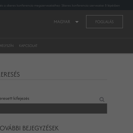
pés a sikeres konferencia megszervezéséhez- Sikeres konferencia szervezése 8 lépésben
MAGYAR
FOGLALÁS
HELYSZÍN
KAPCSOLAT
ERESÉS
eresett kifejezés
OVÁBBI BEJEGYZÉSEK