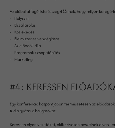
Az alábbi átfogó lista összegzi Önnek, hogy milyen kategóriák közö
- Helyszín
- Elszállásolás
- Közlekedés
- Élelmiszer és vendéglátás
- Az előadók díja
- Programok / csapatépítés
- Marketing
#4: KERESSEN ELŐADÓKAT!
Egy konferencia központjában természetesen az előadások állnak.
tudja győzni a hallgatókat.
Keressen olyan vezetőket, akik szívesen beszélnek olyan kérdésekrő