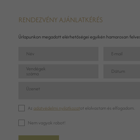
RENDEZVÉNY AJÁNLATKÉRÉS
Űrlapunkon megadott elérhetőségei egyikén hamarosan felves
Név
E-mail
Vendégek
Dátum
száma
Üzenet
Az
adatvédelmi nyilatkozat
ot elolvastam és elfogadom.
Nem vagyok robot!