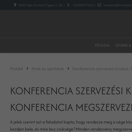
8400 Ajka, Korányi Frigyes u. 20. |
+36306071661 |
recepcio@kristalyhot
FŐOLDAL
SZOBÁK &
Főoldal
Hírek és ajánlatok
Konferencia szervezési kisokos:
KONFERENCIA SZERVEZÉSI KI
KONFERENCIA MEGSZERVEZ
A jelek szerint azt a feladatot kapta, hogy rendezze meg a cége kö
kezdjen bele, és mire lesz szüksége? Minden rendezvény megszerv