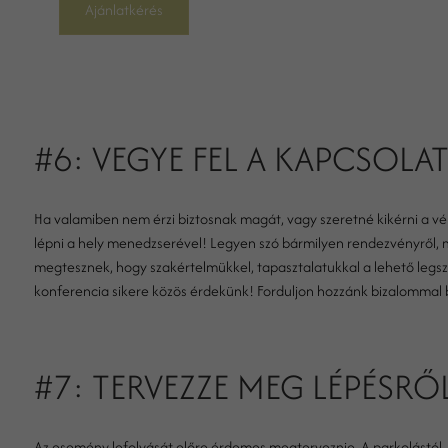
Ajánlatkérés
#6: VEGYE FEL A KAPCSOLAT
Ha valamiben nem érzi biztosnak magát, vagy szeretné kikérni a v
lépni a hely menedzserével! Legyen szó bármilyen rendezvényről, 
megtesznek, hogy szakértelmükkel, tapasztalatukkal a lehető legs
konferencia sikere közös érdekünk! Forduljon hozzánk bizalommal b
#7: TERVEZZE MEG LÉPÉSRŐL
Az esemény lefolyását előre érdemes megterveznie. A parkolástól, 