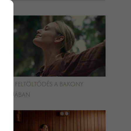
NYÁRI FELTÖLTŐDÉS A BAKONY
KAPUJÁBAN