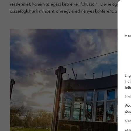
részleteket, hanem az egész képre kell fókuszálni. De ne aggódjon
összefoglaltunk mindent, ami egy eredményes konferencia kivitel
A c
Eng
ille
fel
Nél
Eze
fel
Nem
Mar