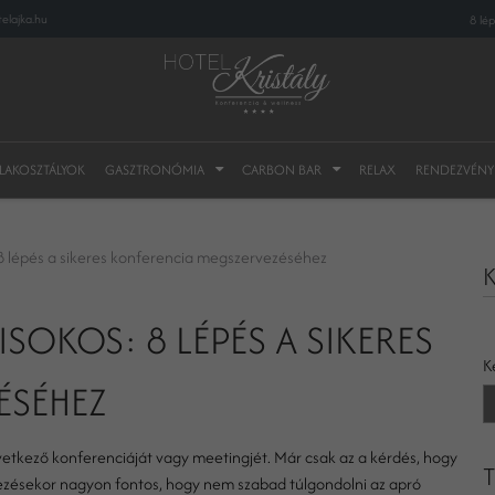
elajka.hu
8 lé
 LAKOSZTÁLYOK
GASZTRONÓMIA
CARBON BAR
RELAX
RENDEZVÉNY
 8 lépés a sikeres konferencia megszervezéséhez
K
SOKOS: 8 LÉPÉS A SIKERES
K
ÉSÉHEZ
vetkező konferenciáját vagy meetingjét. Már csak az a kérdés, hogy
T
ezésekor nagyon fontos, hogy nem szabad túlgondolni az apró