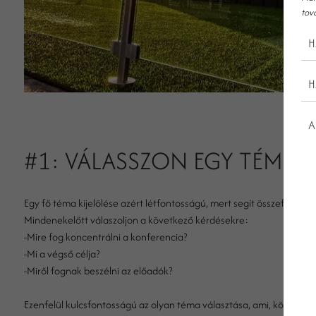
tov
H
H
A
#1: VÁLASSZON EGY TÉMÁT!
Egy fő téma kijelölése azért létfontosságú, mert segít összefűzni 
Mindenekelőtt válaszoljon a következő kérdésekre:
-Mire fog koncentrálni a konferencia?
-Mi a végső célja?
-Miről fognak beszélni az előadók?
Ezenfelül kulcsfontosságú az olyan téma választása, ami, könnyen 