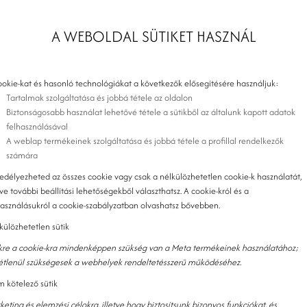
, ha elveszettnek érzi maggát, ebben a cikkben egyszerű lépésekben
ezéséhez szükséges!
A WEBOLDAL SÜTIKET HASZNÁL
ookie-kat és hasonló technológiákat a következők elősegítésére használjuk:
Tartalmak szolgáltatása és jobbá tétele az oldalon
Biztonságosabb használat lehetővé tétele a sütikből az általunk kapott adatok
felhasználásával
A weblap termékeinek szolgáltatása és jobbá tétele a profillal rendelkezők
számára
edélyezheted az összes cookie vagy csak a nélkülözhetetlen cookie-k használatát,
tve további beállítási lehetőségekből választhatsz. A cookie-król és a
használásukról a cookie-szabályzatban olvashatsz bővebben.
külözhetetlen sütik
kre a cookie-kra mindenképpen szükség van a Meta termékeinek használatához;
tétlenül szükségesek a webhelyek rendeltetésszerű működéséhez.
 kötelező sütik
keting és elemzési célokra, illetve hogy biztosítsunk bizonyos funkciókat, és