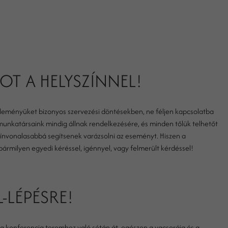
OT A HELYSZÍNNEL!
éleményüket bizonyos szervezési döntésekben, ne féljen kapcsolatba
munkatársaink mindig állnak rendelkezésére, és minden tőlük telhetőt
zínvonalasabbá segítsenek varázsolni az eseményt. Hiszen a
ármilyen egyedi kéréssel, igénnyel, vagy felmerült kérdéssel!
-LÉPÉSRE!
a konferencia teremhez való sétán át, egészen a vacsoráig és a