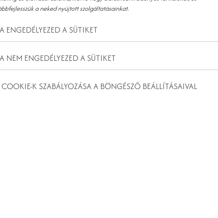
ábbfejlesszük a neked nyújtott szolgáltatásainkat.
A ENGEDÉLYEZED A SÜTIKET
A NEM ENGEDÉLYEZED A SÜTIKET
 COOKIE-K SZABÁLYOZÁSA A BÖNGÉSZŐ BEÁLLÍTÁSAIVAL
az egész rendezvényt. De hogyan találja meg a megfelelőt?
megjegyezhető, és az érzelmekre is kihat!