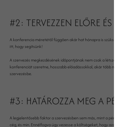
#2: TERVEZZEN ELŐRE ÉS OS
A konferencia méretétől függően akár hat hónapra is szükség lehet
itt, hogy segítsünk!
A szervezés megkezdésének időpontjának nem csak a létszámtól, de
konferenciát szeretne, hosszabb előadássokkal, akár több napos re
szervezésbe.
#3: HATÁROZZA MEG A PÉNZ
A legjelentősebb faktor a szervezésben sem más, mint a pénz. Nagy
cég, és min. Ennélfogva úgy vezesse a költségeket, hogy azok kön