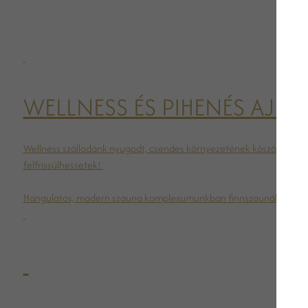
WELLNESS ÉS PIHENÉS AJKÁ
Wellness szállodánk nyugodt, csendes környezetének köszönhetően za
felfrissülhessetek!
Hangulatos, modern szauna komplexumunkban finnszaunák, infraszauna