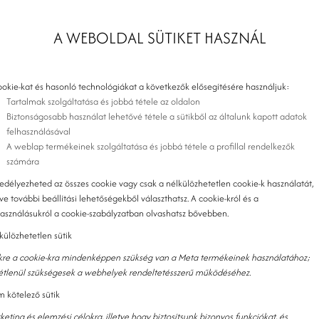
A WEBOLDAL SÜTIKET HASZNÁL
ookie-kat és hasonló technológiákat a következők elősegítésére használjuk:
Tartalmak szolgáltatása és jobbá tétele az oldalon
Biztonságosabb használat lehetővé tétele a sütikből az általunk kapott adatok
felhasználásával
A weblap termékeinek szolgáltatása és jobbá tétele a profillal rendelkezők
számára
edélyezheted az összes cookie vagy csak a nélkülözhetetlen cookie-k használatát,
tve további beállítási lehetőségekből választhatsz. A cookie-król és a
használásukról a cookie-szabályzatban olvashatsz bővebben.
külözhetetlen sütik
kre a cookie-kra mindenképpen szükség van a Meta termékeinek használatához;
tétlenül szükségesek a webhelyek rendeltetésszerű működéséhez.
 kötelező sütik
keting és elemzési célokra, illetve hogy biztosítsunk bizonyos funkciókat, és