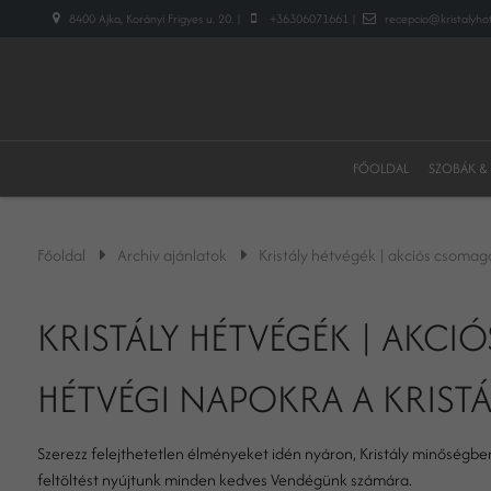
8400 Ajka, Korányi Frigyes u. 20. |
+36306071661 |
recepcio@kristalyhot
FŐOLDAL
SZOBÁK &
Főoldal
Archiv ajánlatok
Kristály hétvégék | akciós csomag
KRISTÁLY HÉTVÉGÉK | AKC
HÉTVÉGI NAPOKRA A KRISTÁ
Szerezz felejthetetlen élményeket idén nyáron, Kristály minőségbe
feltöltést nyújtunk minden kedves Vendégünk számára.