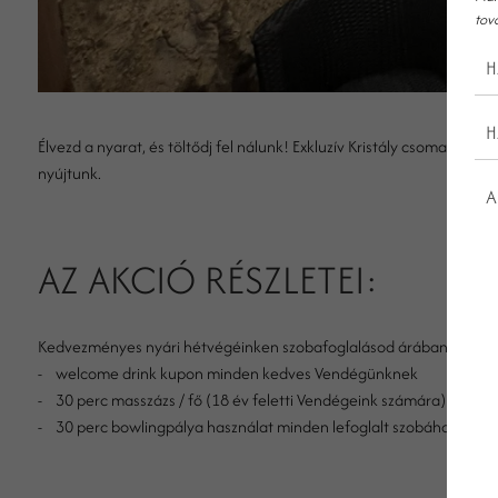
tov
H
H
Élvezd a nyarat, és töltődj fel nálunk! Exkluzív Kristály csomagajá
nyújtunk.
A
AZ AKCIÓ RÉSZLETEI:
Kedvezményes nyári hétvégéinken szobafoglalásod árában a szállás
- welcome drink kupon minden kedves Vendégünknek
- 30 perc masszázs / fő (18 év feletti Vendégeink számára)
- 30 perc bowlingpálya használat minden lefoglalt szobához a Ca