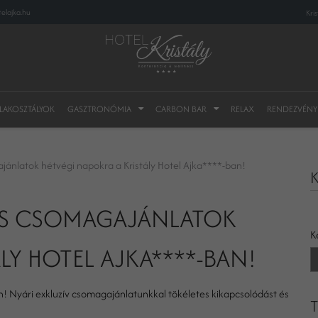
elajka.hu
Kri
 LAKOSZTÁLYOK
GASZTRONÓMIA
CARBON BAR
RELAX
RENDEZVÉNY
ajánlatok hétvégi napokra a Kristály Hotel Ajka****-ban!
K
IÓS CSOMAGAJÁNLATOK
K
LY HOTEL AJKA****-BAN!
n! Nyári exkluzív csomagajánlatunkkal tökéletes kikapcsolódást és
T