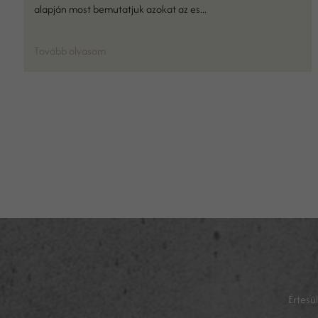
alapján most bemutatjuk azokat az es...
Tovább olvasom
Értesü