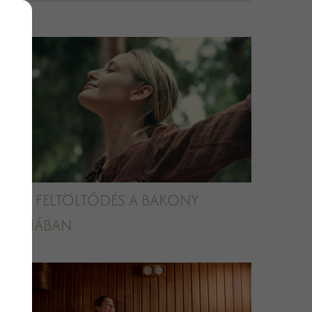
NYÁRI FELTÖLTŐDÉS A BAKONY
KAPUJÁBAN