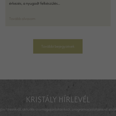
érkezés, a nyugodt felkészülés...
Tovább olvasom
További bejegyzések
KRISTÁLY HÍRLEVÉL
ljön híreinkről, aktuális csomagajánlatainkról, programajánlatainkról első