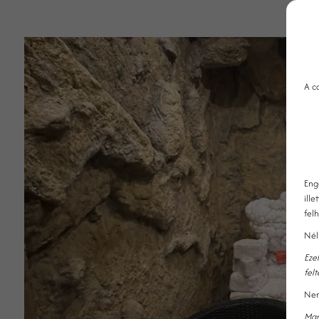
A c
Eng
ille
fel
Nél
Eze
fel
Nem
Mar