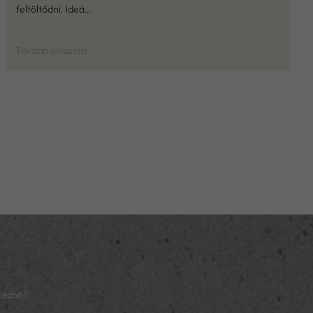
feltöltődni. Ideá...
Tovább olvasom
kézből!