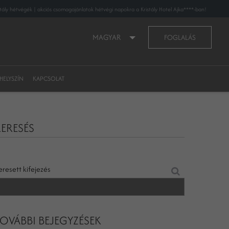
stály hétvégék | akciós csomagajánlatok hétvégi napokra a Kristály Hotel Ajka****-ban!
MAGYAR
FOGLALÁS
HELYSZÍN
KAPCSOLAT
ERESÉS
eresett kifejezés
OVÁBBI BEJEGYZÉSEK