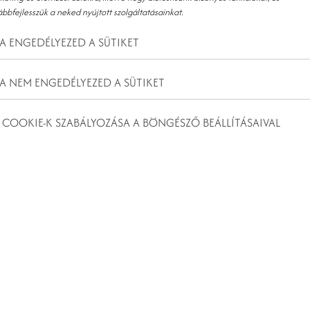
ábbfejlesszük a neked nyújtott szolgáltatásainkat.
A ENGEDÉLYEZED A SÜTIKET
A NEM ENGEDÉLYEZED A SÜTIKET
nlatunk keretén belül szobafoglalásod mellé most extra szolgáltatásokat
 COOKIE-K SZABÁLYOZÁSA A BÖNGÉSZŐ BEÁLLÍTÁSAIVAL
on kívül az alábbi szolgáltatásokkal várunk:
rbon Bar-ban