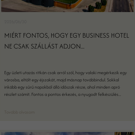
2026/06/30
MIÉRT FONTOS, HOGY EGY BUSINESS HOTEL
NE CSAK SZÁLLÁST ADJON...
Egy üzleti utazás ritkán csak arról szól, hogy valaki megérkezik egy
városba, eltölt egy éjszakát, majd másnap továbbindul. Sokkal
inkább egy sűrű napokból álló időszak része, ahol minden apró
részlet számít. Fontos a pontos érkezés, a nyugodt felkészülés...
Tovább olvasom