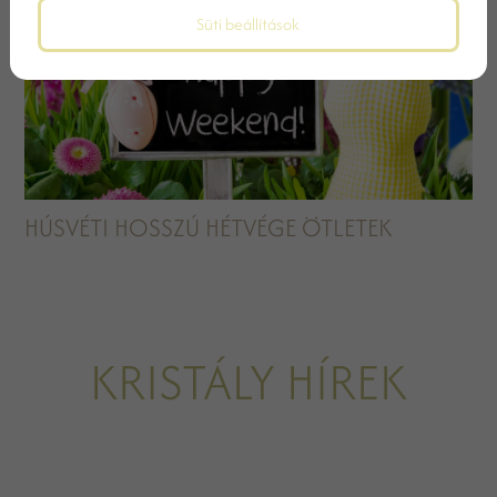
Süti beállítások
HÚSVÉTI HOSSZÚ HÉTVÉGE ÖTLETEK
KRISTÁLY HÍREK