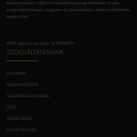
Bakony lábánál, a Balaton-felvidék kincseinek ölelésében. Kiváló
programlehetőségek, nyugalom és kikapcsolódás, tökéletes feltöltődés
egész évben.
NTAK regisztrációs szám: SZ19000976
SZOLGÁLTATÁSAINK
Programok
Csomagajánlatok
Csapatépítő programok
GYIK
Kristály Szótár
Kristály Magazin