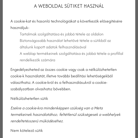
a túratáskájába, vagy bőröndjébe, akkor a legváratlanabb
A WEBOLDAL SÜTIKET HASZNÁL
helyzetek sem fognak gondot okozni! Íme 6 fontos dolog, amit
feltétlenül pakoljon be egy őszi kiránduláshoz!
A cookie-kat és hasonló technológiákat a következők elősegítésére
használjuk:
Tartalmak szolgáltatása és jobbá tétele az oldalon
Biztonságosabb használat lehetővé tétele a sütikből az
általunk kapott adatok felhasználásával
A weblap termékeinek szolgáltatása és jobbá tétele a profillal
rendelkezők számára
Engedélyezheted az összes cookie vagy csak a nélkülözhetetlen
cookie-k használatát, illetve további beállítási lehetőségekből
választhatsz. A cookie-król és a felhasználásukról a cookie-
szabályzatban olvashatsz bővebben.
Nélkülözhetetlen sütik
Ezekre a cookie-kra mindenképpen szükség van a Meta
termékeinek használatához; feltétlenül szükségesek a webhelyek
rendeltetésszerű működéséhez.
Nem kötelező sütik
KULACS, ELENGEDHETETLEN KELLÉK