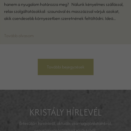
hanem a nyugalom határozza meg? Nálunk kényelmes szállással,
relax szolgáltatásokkal: szaunával és masszázzsal várjuk azokat,
akik csendesebb környezetben szeretnének feltöltődni. Ideá...
Tovább olvasom
További bejegyzések
KRISTÁLY HÍRLEVÉL
Értesüljön híreinkről, aktuális csomagajánlatainkról,
programajánlatainkról elsőkézből!