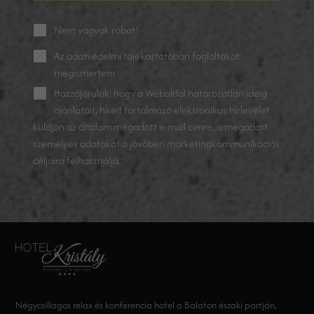
Nem vagyok robot!
Az
adatvédelmi tájékoztatóban
foglaltakat
megismertem
Hozzájárulok, hogy a Weboldal határozatlan ideig
ajánlatait, híreit tartalmazó elektronikus hírlevelet
küldjön az általam megadott e-mail címre, a megadott
személyes adatokat a jövőben marketingkommunikációs
céljaira felhasználja.
Négycsillagos relax és konferencia hotel a Balaton északi partján,