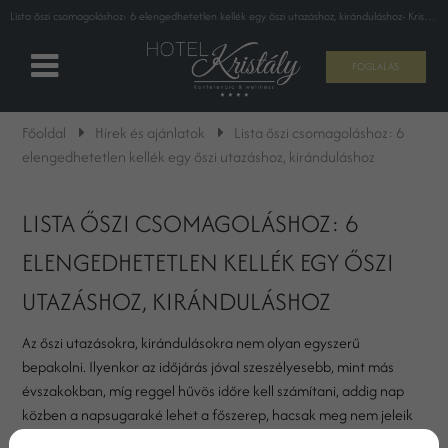
Lista őszi csomagoláshoz: 6 elengedhetetlen kellék egy őszi utazáshoz, kiránduláshoz- Kristály Hotel Ajka****
FOGLALÁS
Főoldal
Hírek és ajánlatok
Lista őszi csomagoláshoz: 6
elengedhetetlen kellék egy őszi utazáshoz, kiránduláshoz
LISTA ŐSZI CSOMAGOLÁSHOZ: 6
ELENGEDHETETLEN KELLÉK EGY ŐSZI
UTAZÁSHOZ, KIRÁNDULÁSHOZ
Az őszi utazásokra, kirándulásokra nem olyan egyszerű
bepakolni. Ilyenkor az időjárás jóval szeszélyesebb, mint más
évszakokban, míg reggel hűvös időre kell számítani, addig nap
közben a napsugaraké lehet a főszerep, hacsak meg nem jeleik
néhány esőfelhő. Azonban, ha minden szükséges kelléket elpakol