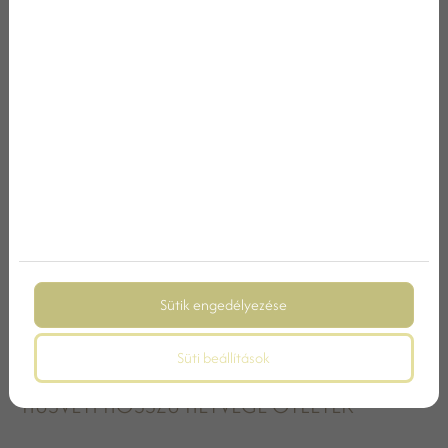
RELAX HÉTVÉGE VESZPRÉM MEGYÉBEN
Sütik engedélyezése
Süti beállítások
HÚSVÉTI HOSSZÚ HÉTVÉGE ÖTLETEK