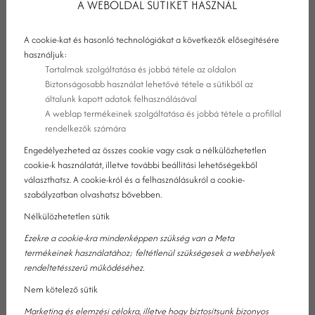
A WEBOLDAL SÜTIKET HASZNÁL
Hoztunk most néhány olyan nászajándék, esküvői ajándék
ötletet, tippet, amelyek megkönnyítik a döntést.
A cookie-kat és hasonló technológiákat a következők elősegítésére
használjuk:
Tartalmak szolgáltatása és jobbá tétele az oldalon
Biztonságosabb használat lehetővé tétele a sütikből az
általunk kapott adatok felhasználásával
A weblap termékeinek szolgáltatása és jobbá tétele a profillal
rendelkezők számára
Engedélyezheted az összes cookie vagy csak a nélkülözhetetlen
cookie-k használatát, illetve további beállítási lehetőségekből
választhatsz. A cookie-król és a felhasználásukról a cookie-
szabályzatban olvashatsz bővebben.
Nélkülözhetetlen sütik
Ezekre a cookie-kra mindenképpen szükség van a Meta
termékeinek használatához; feltétlenül szükségesek a webhelyek
rendeltetésszerű működéséhez.
NÁSZAJÁNDÉK ÖTLETEK, ESKÜVŐI
Nem kötelező sütik
Marketing és elemzési célokra, illetve hogy biztosítsunk bizonyos