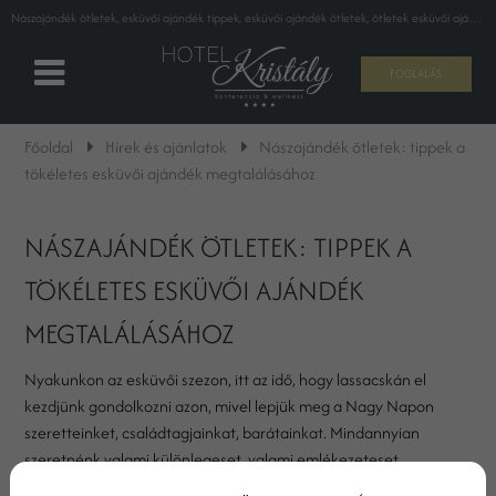
Nászajándék ötletek, esküvői ajándék tippek, esküvői ajándék ötletek, ötletek esküvői ajándékhoz | Kristály Hotel Ajka
FOGLALÁS
Főoldal
Hírek és ajánlatok
Nászajándék ötletek: tippek a
tökéletes esküvői ajándék megtalálásához
NÁSZAJÁNDÉK ÖTLETEK: TIPPEK A
TÖKÉLETES ESKÜVŐI AJÁNDÉK
MEGTALÁLÁSÁHOZ
Nyakunkon az esküvői szezon, itt az idő, hogy lassacskán el
kezdjünk gondolkozni azon, mivel lepjük meg a Nagy Napon
szeretteinket, családtagjainkat, barátainkat. Mindannyian
szeretnénk valami különlegeset, valami emlékezeteset
ajándékozni, azonban ez gyakran az anyagiakban merül ki.