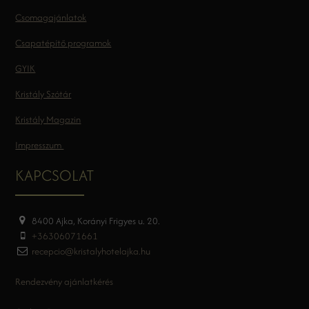
Csomagajánlatok
Csapatépítő programok
GYIK
Kristály Szótár
Kristály Magazin
Impresszum
KAPCSOLAT
8400 Ajka, Korányi Frigyes u. 20.
+36306071661
recepcio@kristalyhotelajka.hu
Rendezvény ajánlatkérés