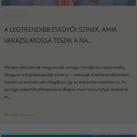
2026/06/23
A LEGTRENDIBB ESKÜVŐI SZÍNEK, AMIK
VARÁZSLATOSSÁ TESZIK A NA...
Minden időszaknak megvannak a maga trendjei és irányvonalai,
ahogyan a legnépszerűbb színei is – nemcsak a lakberendezésben,
hanem az események világában, így az esküvőtervezésben is. Az
iparági szakértők előrejelzései alapján most bemutatjuk azokat az
es...
Tovább olvasom