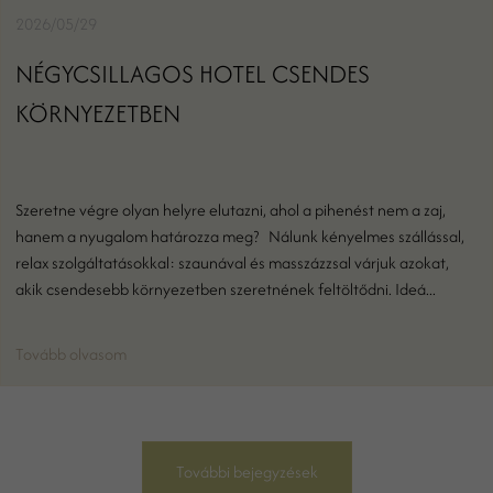
2026/05/29
NÉGYCSILLAGOS HOTEL CSENDES
KÖRNYEZETBEN
Szeretne végre olyan helyre elutazni, ahol a pihenést nem a zaj,
hanem a nyugalom határozza meg? Nálunk kényelmes szállással,
relax szolgáltatásokkal: szaunával és masszázzsal várjuk azokat,
akik csendesebb környezetben szeretnének feltöltődni. Ideá...
Tovább olvasom
További bejegyzések