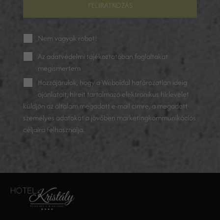
FELIRATKOZÁS
Nem vagyok robot!
Az
adatvédelmi tájékoztatóban
foglaltakat
megismertem
Hozzájárulok, hogy a Weboldal határozatlan ideig
ajánlatait, híreit tartalmazó elektronikus hírlevelet
küldjön az általam megadott e-mail címre, a megadott
személyes adatokat a jövőben marketingkommunikációs
céljaira felhasználja.