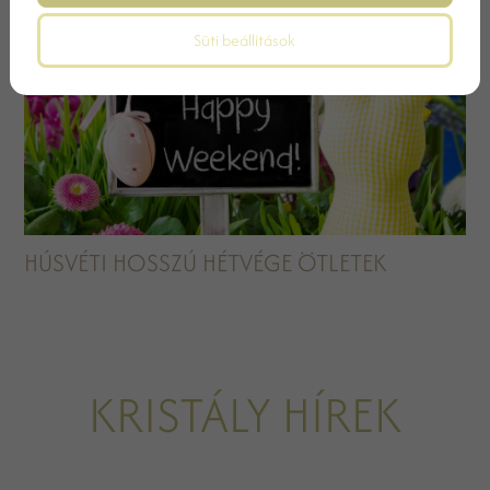
Süti beállítások
HÚSVÉTI HOSSZÚ HÉTVÉGE ÖTLETEK
KRISTÁLY HÍREK