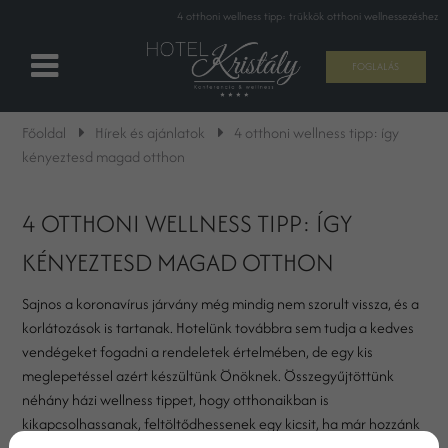
4 otthoni wellness tipp: trükkök otthoni wellnessezéshez
FOGLALÁS
Főoldal
Hírek és ajánlatok
4 otthoni wellness tipp: így
kényeztesd magad otthon
4 OTTHONI WELLNESS TIPP: ÍGY
KÉNYEZTESD MAGAD OTTHON
Sajnos a koronavírus járvány még mindig nem szorult vissza, és a
korlátozások is tartanak. Hotelünk továbbra sem tudja a kedves
vendégeket fogadni a rendeletek értelmében, de egy kis
meglepetéssel azért készültünk Önöknek. Összegyűjtöttünk
néhány házi wellness tippet, hogy otthonaikban is
kikapcsolhassanak, feltöltődhessenek egy kicsit, ha már hozzánk
nem tudnak jönni!