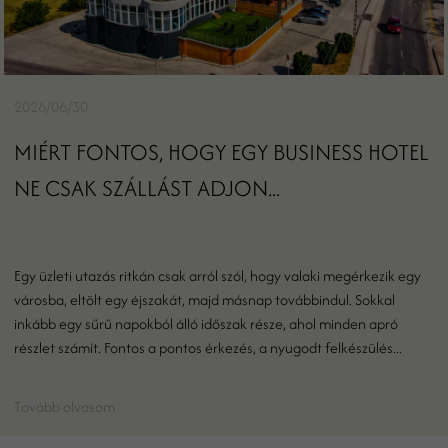
2026/06/30
MIÉRT FONTOS, HOGY EGY BUSINESS HOTEL
NE CSAK SZÁLLÁST ADJON...
Egy üzleti utazás ritkán csak arról szól, hogy valaki megérkezik egy
városba, eltölt egy éjszakát, majd másnap továbbindul. Sokkal
inkább egy sűrű napokból álló időszak része, ahol minden apró
részlet számít. Fontos a pontos érkezés, a nyugodt felkészülés...
Tovább olvasom