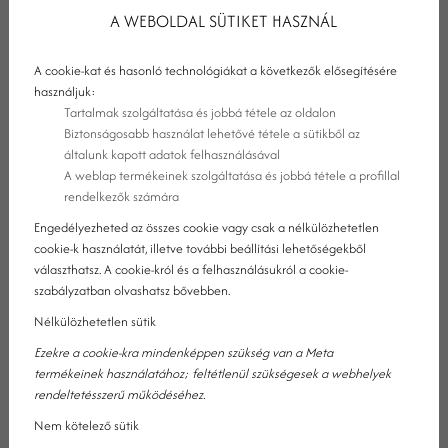
A WEBOLDAL SÜTIKET HASZNÁL
A cookie-kat és hasonló technológiákat a következők elősegítésére
használjuk:
Tartalmak szolgáltatása és jobbá tétele az oldalon
Biztonságosabb használat lehetővé tétele a sütikből az
általunk kapott adatok felhasználásával
A weblap termékeinek szolgáltatása és jobbá tétele a profillal
rendelkezők számára
Engedélyezheted az összes cookie vagy csak a nélkülözhetetlen
cookie-k használatát, illetve további beállítási lehetőségekből
választhatsz. A cookie-król és a felhasználásukról a cookie-
szabályzatban olvashatsz bővebben.
Nélkülözhetetlen sütik
Ezekre a cookie-kra mindenképpen szükség van a Meta
#1. HASZNÁLJON ILLÓOLAJOKAT
termékeinek használatához; feltétlenül szükségesek a webhelyek
rendeltetésszerű működéséhez.
A szaunaszeánszok nagyon fontos elemei az illóolajok, amiknek
Nem kötelező sütik
nemcsak nagyon kellemes az illatok, hanem kedvező hatásokkal