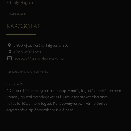
Kristály Magazin
Impresszum
KAPCSOLAT
8400 Ajka, Korányi Frigyes u. 20.
+36306071661
recepcio@kristalyhotelajka.hu
Rendezvény ajánlatkérés
Carbon Bar
A Carbon Bár jelenleg a mindennapi vendégfogadás keretében nem
üzemel, így szállóvendégeket és külsős látogatókat általános
nyitvatartással nem fogad. Rendezvényhelyszínként előzetes
egyeztetés alapján továbbra is elérhető.