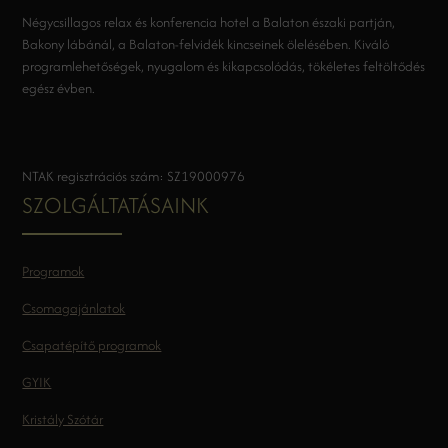
Négycsillagos relax és konferencia hotel a Balaton északi partján,
Bakony lábánál, a Balaton-felvidék kincseinek ölelésében. Kiváló
programlehetőségek, nyugalom és kikapcsolódás, tökéletes feltöltődés
egész évben.
NTAK regisztrációs szám: SZ19000976
SZOLGÁLTATÁSAINK
Programok
Csomagajánlatok
Csapatépítő programok
GYIK
Kristály Szótár