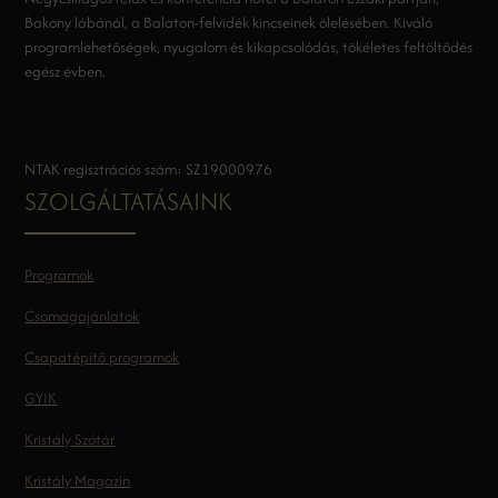
Bakony lábánál, a Balaton-felvidék kincseinek ölelésében. Kiváló
programlehetőségek, nyugalom és kikapcsolódás, tökéletes feltöltődés
egész évben.
NTAK regisztrációs szám: SZ19000976
SZOLGÁLTATÁSAINK
Programok
Csomagajánlatok
Csapatépítő programok
GYIK
Kristály Szótár
Kristály Magazin