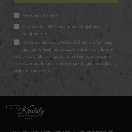
Nem vagyok robot!
Az
adatvédelmi tájékoztatóban
foglaltakat
megismertem
Hozzájárulok, hogy a Weboldal határozatlan ideig
ajánlatait, híreit tartalmazó elektronikus hírlevelet
küldjön az általam megadott e-mail címre, a megadott
személyes adatokat a jövőben marketingkommunikációs
céljaira felhasználja.
Négycsillagos relax és konferencia hotel a Balaton északi partján,