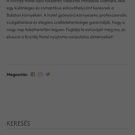
A Kristály Hotel Ajka tökéletes választás mindazok számára, akik
egy különleges és romantikus esküvőhelyszínt keresnek a
Balaton környékén. A hotel gyönyörű környezete, professzionális
szolgáltatásai és elegáns szálláslehetőségei garantálják, hogy a
nagy nap felejthetetlen legyen. Foglalja le esküvőjét még ma, és
élvezze a Kristály Hotel nyújtotta varázslatos élményeket!
Megosztás:
KERESÉS