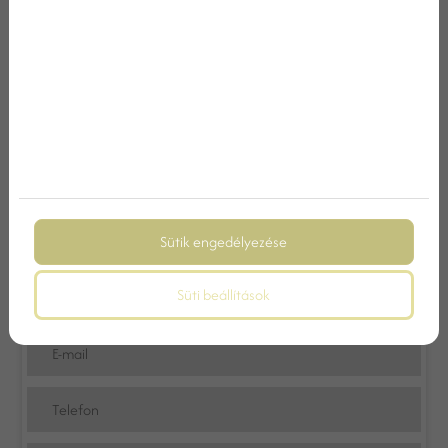
SZABOTT AJÁNLATOT KÉSZÍTSEN. A ROMANTIKUS
ESKÜVŐHELYSZÍN BALATON KÖZELÉBEN MINDEN SEGÍTSÉGET
MEGAD AHHOZ, HOGY A SZERVEZÉS STRESSZMENTES ÉS
ÉLVEZETES LEGYEN.
RENDEZVÉNY AJÁNLATKÉRÉS
Űrlapunkon megadott elérhetőségei egyikén hamarosan
Sütik engedélyezése
felvesszük Önnel a kapcsolatot.
Süti beállítások
Név
E-mail
Telefon