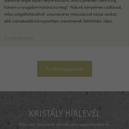
Szeretne végre olyan helyre elutazni, ahol a pihenést nem a zaj,
hanem a nyugalom határozza meg? Nálunk kényelmes szállással,
relax szolgáltatásokkal: szaunával és masszázzsal várjuk azokat,
akik csendesebb környezetben szeretnének feltöltődni. Ideá...
Tovább olvasom
További bejegyzések
KRISTÁLY HÍRLEVÉL
Értesüljön híreinkről, aktuális csomagajánlatainkról,