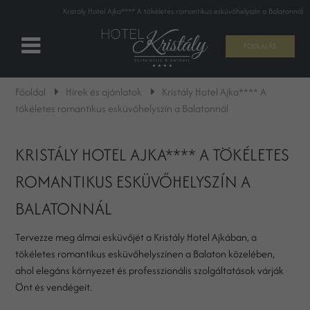
Kristály Hotel Ajka**** A tökéletes romantikus esküvőhelyszín a Balatonnál
FOGLALÁS
Főoldal
Hírek és ajánlatok
Kristály Hotel Ajka**** A
tökéletes romantikus esküvőhelyszín a Balatonnál
KRISTÁLY HOTEL AJKA**** A TÖKÉLETES
ROMANTIKUS ESKÜVŐHELYSZÍN A
BALATONNÁL
Tervezze meg álmai esküvőjét a Kristály Hotel Ajkában, a
tökéletes romantikus esküvőhelyszínen a Balaton közelében,
ahol elegáns környezet és professzionális szolgáltatások várják
Önt és vendégeit.