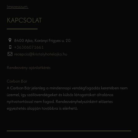
Impresszum
KAPCSOLAT
8400 Ajka, Korányi Frigyes u. 20.
+36306071661
recepcio@kristalyhotelajka.hu
Rendezvény ajánlatkérés
Carbon Bar
A Carbon Bár jelenleg a mindennapi vendégfogadás keretében nem
üzemel, így szállóvendégeket és külsős látogatókat általános
nyitvatartással nem fogad. Rendezvényhelyszínként előzetes
egyeztetés alapján továbbra is elérhető.