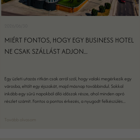
2026/06/30
MIÉRT FONTOS, HOGY EGY BUSINESS HOTEL
NE CSAK SZÁLLÁST ADJON...
Egy üzleti utazás ritkán csak arról szól, hogy valaki megérkezik egy
városba, eltölt egy éjszakát, majd másnap továbbindul. Sokkal
inkább egy sűrű napokból álló időszak része, ahol minden apró
részlet számít. Fontos a pontos érkezés, a nyugodt felkészülés...
Tovább olvasom