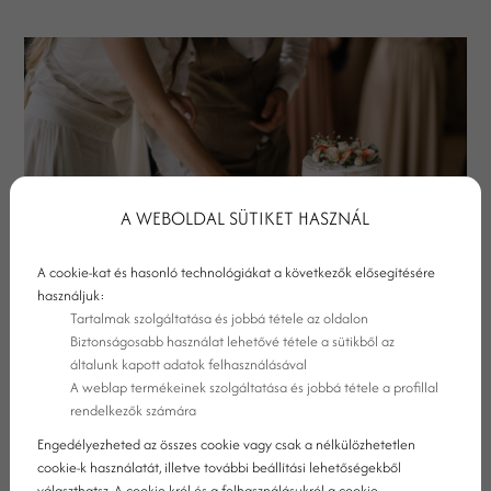
A WEBOLDAL SÜTIKET HASZNÁL
A cookie-kat és hasonló technológiákat a következők elősegítésére
használjuk:
Tartalmak szolgáltatása és jobbá tétele az oldalon
Biztonságosabb használat lehetővé tétele a sütikből az
ROMANTIKUS ESKÜVŐHELYSZÍN A
általunk kapott adatok felhasználásával
A weblap termékeinek szolgáltatása és jobbá tétele a profillal
BALATONNÁL
rendelkezők számára
Engedélyezheted az összes cookie vagy csak a nélkülözhetetlen
cookie-k használatát, illetve további beállítási lehetőségekből
választhatsz. A cookie-król és a felhasználásukról a cookie-