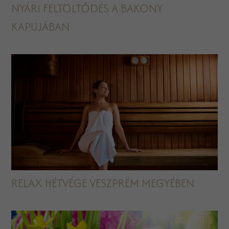
NYÁRI FELTÖLTŐDÉS A BAKONY
KAPUJÁBAN
RELAX HÉTVÉGE VESZPRÉM MEGYÉBEN