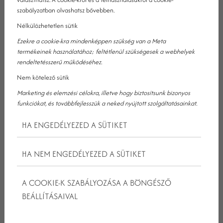
Fedezze fel a tökéletes helyszínt élete legszebb napjához a
szabályzatban olvashatsz bővebben.
Kristály Hotel Ajkában, a Bakony lábánál és a Balaton ölelésében.
Nélkülözhetetlen sütik
Ez a romantikus esküvőhelyszín a Balaton közelében mindent
biztosít, amit egy álomesküvő kíván: elegáns környezet,
Ezekre a cookie-kra mindenképpen szükség van a Meta
professzionális szervezés, kényelmes szállás és felejthetetlen
termékeinek használatához; feltétlenül szükségesek a webhelyek
élmények!
rendeltetésszerű működéséhez.
Nem kötelező sütik
Marketing és elemzési célokra, illetve hogy biztosítsunk bizonyos
funkciókat, és továbbfejlesszük a neked nyújtott szolgáltatásainkat.
ROMANTIKUS ESKÜVŐHELYSZÍN A
HA ENGEDÉLYEZED A SÜTIKET
BALATONNÁL KIVÁLÓ
ELHELYEZKEDÉSSEL
HA NEM ENGEDÉLYEZED A SÜTIKET
A COOKIE-K SZABÁLYOZÁSA A BÖNGÉSZŐ
A Kristály Hotel Ajka**** nem csupán egy szálloda, hanem egy
BEÁLLÍTÁSAIVAL
mesebeli helyszín, ahol a természet szépsége és a luxus
találkozik. A hotel a festői Bakony lábánál helyezkedik el,