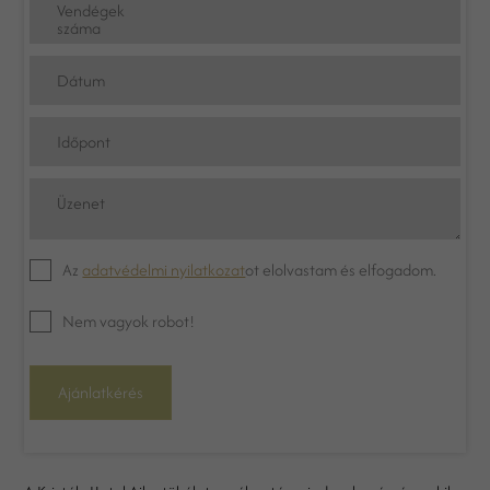
Vendégek
száma
Dátum
Időpont
Üzenet
Az
adatvédelmi nyilatkozat
ot elolvastam és elfogadom.
Nem vagyok robot!
Ajánlatkérés