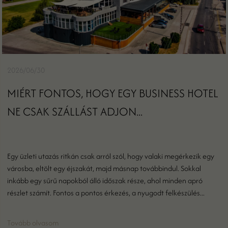
2026/06/30
MIÉRT FONTOS, HOGY EGY BUSINESS HOTEL
NE CSAK SZÁLLÁST ADJON...
Egy üzleti utazás ritkán csak arról szól, hogy valaki megérkezik egy
városba, eltölt egy éjszakát, majd másnap továbbindul. Sokkal
inkább egy sűrű napokból álló időszak része, ahol minden apró
részlet számít. Fontos a pontos érkezés, a nyugodt felkészülés...
Tovább olvasom