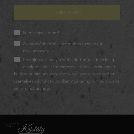
FELIRATKOZÁS
Nem vagyok robot!
Az
adatvédelmi tájékoztatóban
foglaltakat
megismertem
Hozzájárulok, hogy a Weboldal határozatlan ideig
ajánlatait, híreit tartalmazó elektronikus hírlevelet
küldjön az általam megadott e-mail címre, a megadott
személyes adatokat a jövőben marketingkommunikációs
céljaira felhasználja.