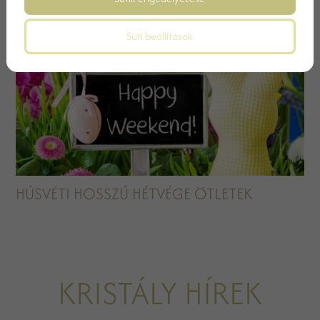
Süti beállítások
HÚSVÉTI HOSSZÚ HÉTVÉGE ÖTLETEK
KRISTÁLY HÍREK