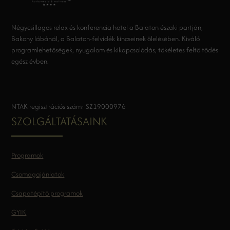
Négycsillagos relax és konferencia hotel a Balaton északi partján,
Bakony lábánál, a Balaton-felvidék kincseinek ölelésében. Kiváló
programlehetőségek, nyugalom és kikapcsolódás, tökéletes feltöltődés
egész évben.
NTAK regisztrációs szám: SZ19000976
SZOLGÁLTATÁSAINK
Programok
Csomagajánlatok
Csapatépítő programok
GYIK