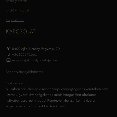
Kristály Szótár
Kristály Magazin
Impresszum
KAPCSOLAT
8400 Ajka, Korányi Frigyes u. 20.
+36306071661
recepcio@kristalyhotelajka.hu
Rendezvény ajánlatkérés
Carbon Bar
A Carbon Bár jelenleg a mindennapi vendégfogadás keretében nem
üzemel, így szállóvendégeket és külsős látogatókat általános
nyitvatartással nem fogad. Rendezvényhelyszínként előzetes
egyeztetés alapján továbbra is elérhető.