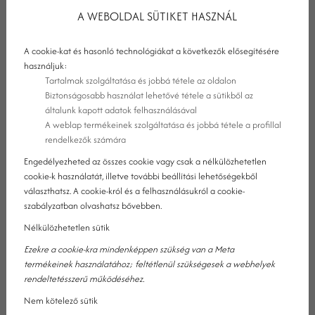
A WEBOLDAL SÜTIKET HASZNÁL
A cookie-kat és hasonló technológiákat a következők elősegítésére
használjuk:
Tartalmak szolgáltatása és jobbá tétele az oldalon
Biztonságosabb használat lehetővé tétele a sütikből az
általunk kapott adatok felhasználásával
A weblap termékeinek szolgáltatása és jobbá tétele a profillal
rendelkezők számára
Engedélyezheted az összes cookie vagy csak a nélkülözhetetlen
cookie-k használatát, illetve további beállítási lehetőségekből
választhatsz. A cookie-król és a felhasználásukról a cookie-
szabályzatban olvashatsz bővebben.
Nélkülözhetetlen sütik
Ezekre a cookie-kra mindenképpen szükség van a Meta
#1. AZ IKONIKUS SZENT MARGIT-
termékeinek használatához; feltétlenül szükségesek a webhelyek
rendeltetésszerű működéséhez.
KÁPOLNA
Nem kötelező sütik