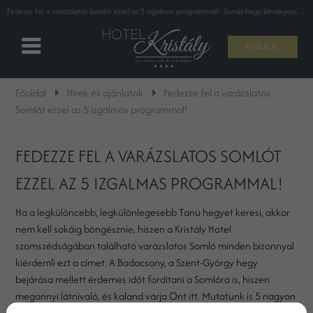
Fedezze fel a varázslatos Somlót ezzel az 5 izgalmas programmal!- Somló hegy látványosságai, programok a Somlónál
FOGLALÁS
Főoldal
Hírek és ajánlatok
Fedezze fel a varázslatos
Somlót ezzel az 5 izgalmas programmal!
FEDEZZE FEL A VARÁZSLATOS SOMLÓT
EZZEL AZ 5 IZGALMAS PROGRAMMAL!
Ha a legkülöncebb, legkülönlegesebb Tanú hegyet keresi, akkor
nem kell sokáig böngésznie, hiszen a Kristály Hotel
szomszédságában található varázslatos Somló minden bizonnyal
kiérdemli ezt a címet. A Badacsony, a Szent-György hegy
bejárása mellett érdemes időt fordítani a Somlóra is, hiszen
megannyi látnivaló, és kaland várja Önt itt. Mutatunk is 5 nagyon
jó programötletet, ami segít, hogy megismerje a Somló-hegyet!