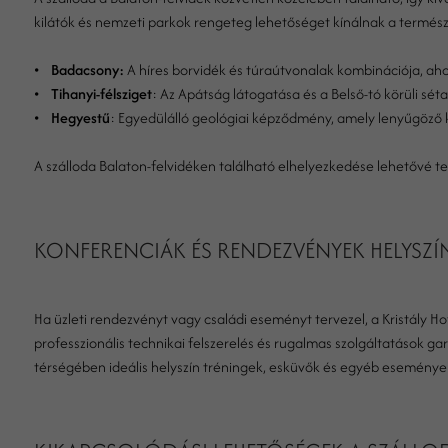
kilátók és nemzeti parkok rengeteg lehetőséget kínálnak a termész
•
Badacsony:
A híres borvidék és túraútvonalak kombinációja, aho
•
Tihanyi-félsziget
: Az Apátság látogatása és a Belső-tó körüli sét
•
Hegyestű
: Egyedülálló geológiai képződmény, amely lenyűgöző ki
A szálloda Balaton-felvidéken található elhelyezkedése lehetővé te
KONFERENCIÁK ÉS RENDEZVÉNYEK HELYSZÍ
Ha üzleti rendezvényt vagy családi eseményt tervezel, a Kristály H
professzionális technikai felszerelés és rugalmas szolgáltatások gar
térségében ideális helyszín tréningek, esküvők és egyéb eseménye