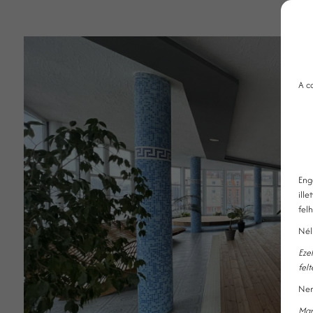
A c
Eng
ille
fel
Nél
Eze
fel
Nem
Mar