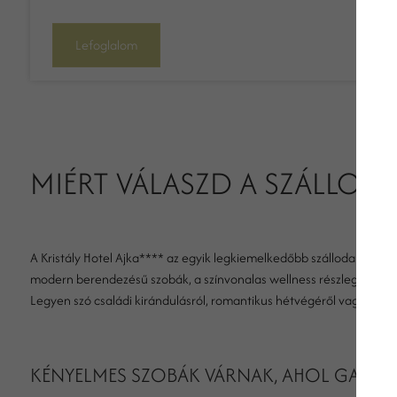
Lefoglalom
MIÉRT VÁLASZD A SZÁLLODÁ
A Kristály Hotel Ajka**** az egyik legkiemelkedőbb szálloda a Bal
modern berendezésű szobák, a színvonalas wellness részleg és az el
Legyen szó családi kirándulásról, romantikus hétvégéről vagy üzlet
KÉNYELMES SZOBÁK VÁRNAK, AHOL GARANT