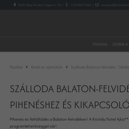
8400 Ajka, Korányi Frigyes u. 20. |
+36306071661 |
recepcio@kristalyhot
FŐOLDAL
SZOBÁK &
Főoldal
Hírek és ajánlatok
Szálloda Balaton-felvidék: Tökél
SZÁLLODA BALATON-FELVIDÉ
PIHENÉSHEZ ÉS KIKAPCSO
Pihenés és feltöltődés a Balaton-felvidéken! A Kristály Hotel Ajka
programlehetőséggel vár!