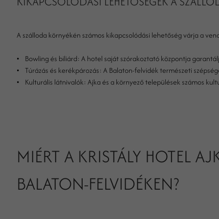
KIKAPCSOLÓDÁSI LEHETŐSÉGEK A SZÁLLO
A szálloda környékén számos kikapcsolódási lehetőség várja a ven
• Bowling és biliárd: A hotel saját szórakoztató központja garantálj
• Túrázás és kerékpározás: A Balaton-felvidék természeti szépsége
• Kulturális látnivalók: Ajka és a környező települések számos kult
MIÉRT A KRISTÁLY HOTEL A
BALATON-FELVIDÉKEN?