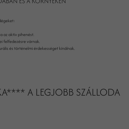
DÁBAN ÉS A KÖRNYÉKEN
dégeket:
a az aktív pihenést.
i felfedezésre várnak.
urális és történelmi érdekességet kínálnak.
JKA**** A LEGJOBB SZÁLLODA