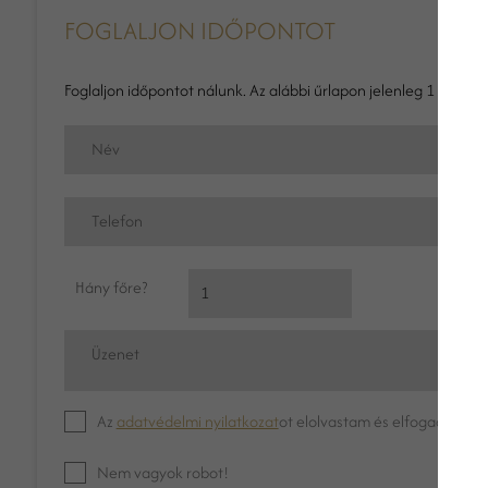
FOGLALJON IDŐPONTOT
Foglaljon időpontot nálunk. Az alábbi űrlapon jelenleg 1 órás id
Név
Telefon
Hány főre?
Üzenet
Az
adatvédelmi nyilatkozat
ot elolvastam és elfogadom.
Nem vagyok robot!