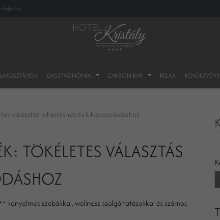
elajka.hu
 LAKOSZTÁLYOK
GASZTRONÓMIA
CARBON BAR
RELAX
RENDEZVÉNY
etes választás pihenéshez és kikapcsolódáshoz
K
K: TÖKÉLETES VÁLASZTÁS
K
LÓDÁSHOZ
**** kényelmes szobákkal, wellness szolgáltatásokkal és számos
T