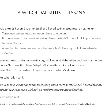
A WEBOLDAL SÜTIKET HASZNÁL
ookie-kat és hasonló technológiákat a következők elősegítésére használjuk:
Tartalmak szolgáltatása és jobbá tétele az oldalon
Biztonságosabb használat lehetővé tétele a sütikből az általunk kapott adatok
felhasználásával
A weblap termékeinek szolgáltatása és jobbá tétele a profillal rendelkezők
számára
edélyezheted az összes cookie vagy csak a nélkülözhetetlen cookie-k használatát,
tve további beállítási lehetőségekből választhatsz. A cookie-król és a
használásukról a cookie-szabályzatban olvashatsz bővebben.
külözhetetlen sütik
kre a cookie-kra mindenképpen szükség van a Meta termékeinek használatához;
tétlenül szükségesek a webhelyek rendeltetésszerű működéséhez.
 kötelező sütik
keting és elemzési célokra, illetve hogy biztosítsunk bizonyos funkciókat, és