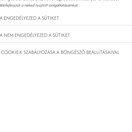
ábbfejlesszük a neked nyújtott szolgáltatásainkat.
A ENGEDÉLYEZED A SÜTIKET
A NEM ENGEDÉLYEZED A SÜTIKET
, HA A BALATON-FELVIDÉKEN
 COOKIE-K SZABÁLYOZÁSA A BÖNGÉSZŐ BEÁLLÍTÁSAIVAL
festői táj, a kulturális örökség és a gasztronómiai élmények
töltődést egy igazán különleges helyszínen szeretnéd megvalósítani, a
felvidék kapujában helyezkedik el, így ideális kiindulópont a környék