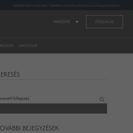
Szálloda Balaton-felvidék: Tökéletes választás pihenéshez és kikapcsolódáshoz
MAGYAR
FOGLALÁS
HELYSZÍN
KAPCSOLAT
ERESÉS
eresett kifejezés
OVÁBBI BEJEGYZÉSEK