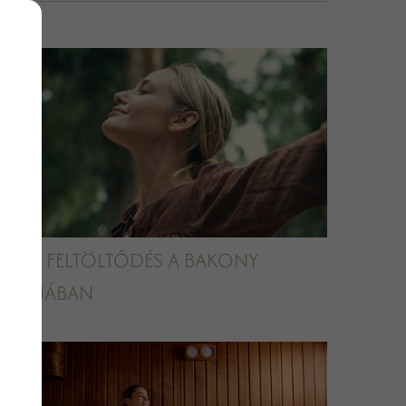
NYÁRI FELTÖLTŐDÉS A BAKONY
KAPUJÁBAN