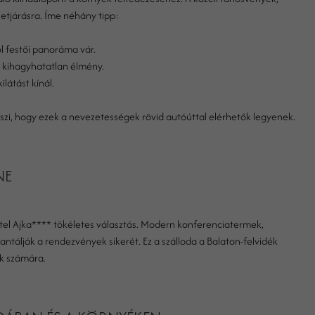
etjárásra. Íme néhány tipp:
l festői panoráma vár.
a kihagyhatatlan élmény.
látást kínál.
szi, hogy ezek a nevezetességek rövid autóúttal elérhetők legyenek.
NE
otel Ajka**** tökéletes választás. Modern konferenciatermek,
antálják a rendezvények sikerét. Ez a szálloda a Balaton-felvidék
k számára.