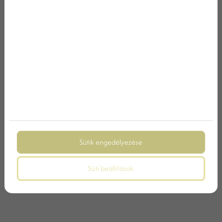
RELAX HÉTVÉGE VESZPRÉM MEGYÉBEN
Sütik engedélyezése
Süti beállítások
HÚSVÉTI HOSSZÚ HÉTVÉGE ÖTLETEK