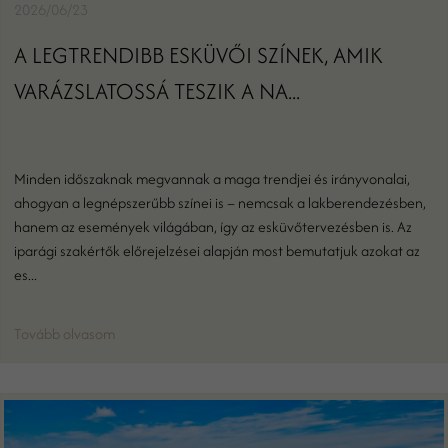
2026/06/23
A LEGTRENDIBB ESKÜVŐI SZÍNEK, AMIK
VARÁZSLATOSSÁ TESZIK A NA...
Minden időszaknak megvannak a maga trendjei és irányvonalai,
ahogyan a legnépszerűbb színei is – nemcsak a lakberendezésben,
hanem az események világában, így az esküvőtervezésben is. Az
iparági szakértők előrejelzései alapján most bemutatjuk azokat az
es...
Tovább olvasom