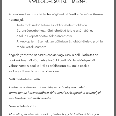
A WEBOLDAL SÜTIKET HASZNÁL
tesz az Önök biztonsága érdekében!
A cookie-kat és hasonló technológiákat a következők elősegítésére
használjuk:
Tartalmak szolgáltatása és jobbá tétele az oldalon
Biztonságosabb használat lehetővé tétele a sütikből az
általunk kapott adatok felhasználásával
A weblap termékeinek szolgáltatása és jobbá tétele a profillal
rendelkezők számára
Engedélyezheted az összes cookie vagy csak a nélkülözhetetlen
cookie-k használatát, illetve további beállítási lehetőségekből
választhatsz. A cookie-król és a felhasználásukról a cookie-
szabályzatban olvashatsz bővebben.
Nélkülözhetetlen sütik
Ezekre a cookie-kra mindenképpen szükség van a Meta
termékeinek használatához; feltétlenül szükségesek a webhelyek
rendeltetésszerű működéséhez.
LEGJOBB TAVASZI KIRÁNDULÓHELY:
Nem kötelező sütik
TIHANY
Marketing és elemzési célokra, illetve hogy biztosítsunk bizonyos