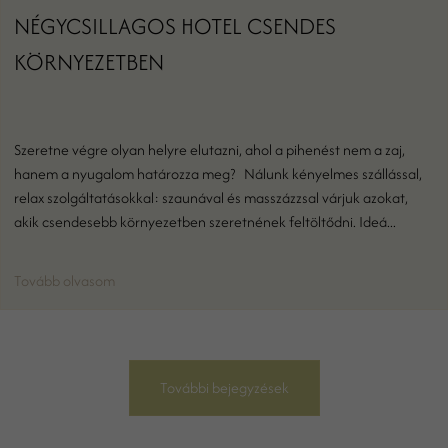
NÉGYCSILLAGOS HOTEL CSENDES
KÖRNYEZETBEN
Szeretne végre olyan helyre elutazni, ahol a pihenést nem a zaj,
hanem a nyugalom határozza meg? Nálunk kényelmes szállással,
relax szolgáltatásokkal: szaunával és masszázzsal várjuk azokat,
akik csendesebb környezetben szeretnének feltöltődni. Ideá...
Tovább olvasom
További bejegyzések