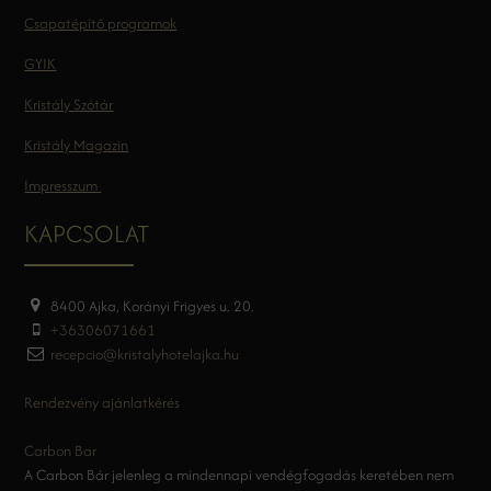
Csapatépítő programok
GYIK
Kristály Szótár
Kristály Magazin
Impresszum
KAPCSOLAT
8400 Ajka, Korányi Frigyes u. 20.
+36306071661
recepcio@kristalyhotelajka.hu
Rendezvény ajánlatkérés
Carbon Bar
A Carbon Bár jelenleg a mindennapi vendégfogadás keretében nem