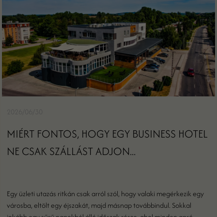
2026/06/30
MIÉRT FONTOS, HOGY EGY BUSINESS HOTEL
NE CSAK SZÁLLÁST ADJON...
Egy üzleti utazás ritkán csak arról szól, hogy valaki megérkezik egy
városba, eltölt egy éjszakát, majd másnap továbbindul. Sokkal
inkább egy sűrű napokból álló időszak része, ahol minden apró