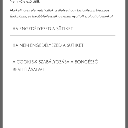
Nem kötelező sütik
Marketing és elemzési célokra, illetve hogy biztosítsunk bizonyos
funkciókat, és továbbfejlesszük a neked nyújtott szolgáltatásainkat.
MIÉRT JÓ ÖTLET A TÉLI
HA ENGEDÉLYEZED A SÜTIKET
KIKAPCSOLÓDÁS AJKÁN?
HA NEM ENGEDÉLYEZED A SÜTIKET
Ajka remek választás mindazoknak, akik a hideg hónapokban
szeretnének kiszakadni a hétköznapi rohanásból. A város
könnyen megközelíthető, és számos olyan téli program érhető el
A COOKIE-K SZABÁLYOZÁSA A BÖNGÉSZŐ
a környéken, amelyek miatt érdemes akár egy egész hétvégét is
BEÁLLÍTÁSAIVAL
itt eltölteni.
Közel található a Bakony havas túraösvényeihez, a csendes,
romantikus téli Balatonhoz,
valamint a Balaton-felvidék gasztronómiai és kulturális
élményeihez.
BAKONYI TÉLI TÚRÁK – CSEND, FRISS