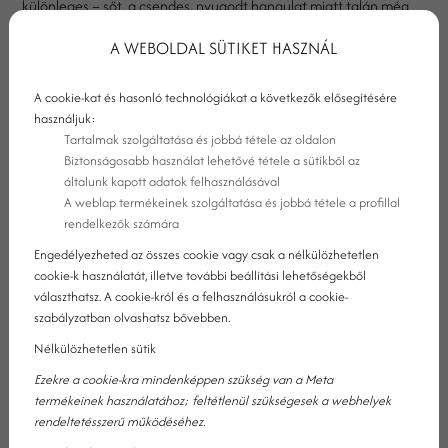
különleges – sőt, a csendes, nyugodt hangulat miatt talán még
élvezetesebb is. Januárban és februárban a táj meghittebb, a
A WEBOLDAL SÜTIKET HASZNÁL
programok pedig intimebbek, így valódi feltöltődést nyújtanak. A
kikapcsolódást pedig még kényelmesebbé teszi egy modern,
A cookie-kat és hasonló technológiákat a következők elősegítésére
hangulatos szállás: a Kristály Hotel Ajka**** ideális kiindulópont
használjuk:
a téli élményekhez.
Tartalmak szolgáltatása és jobbá tétele az oldalon
Biztonságosabb használat lehetővé tétele a sütikből az
általunk kapott adatok felhasználásával
A weblap termékeinek szolgáltatása és jobbá tétele a profillal
rendelkezők számára
Engedélyezheted az összes cookie vagy csak a nélkülözhetetlen
cookie-k használatát, illetve további beállítási lehetőségekből
választhatsz. A cookie-król és a felhasználásukról a cookie-
szabályzatban olvashatsz bővebben.
Nélkülözhetetlen sütik
Ezekre a cookie-kra mindenképpen szükség van a Meta
termékeinek használatához; feltétlenül szükségesek a webhelyek
rendeltetésszerű működéséhez.