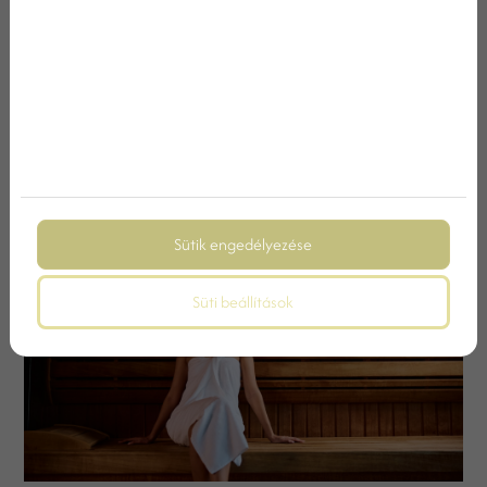
NYÁRI FELTÖLTŐDÉS A BAKONY
KAPUJÁBAN
Sütik engedélyezése
Süti beállítások