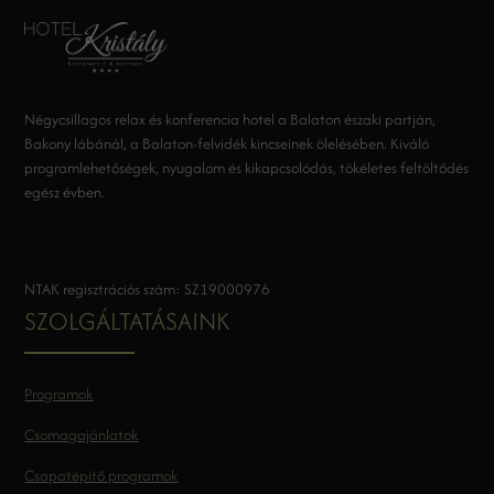
Négycsillagos relax és konferencia hotel a Balaton északi partján,
Bakony lábánál, a Balaton-felvidék kincseinek ölelésében. Kiváló
programlehetőségek, nyugalom és kikapcsolódás, tökéletes feltöltődés
egész évben.
NTAK regisztrációs szám: SZ19000976
SZOLGÁLTATÁSAINK
Programok
Csomagajánlatok
Csapatépítő programok