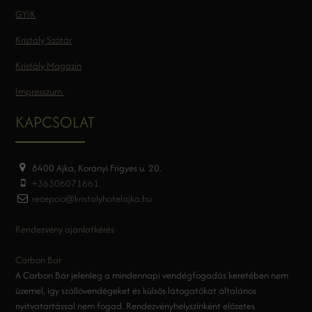
GYIK
Kristály Szótár
Kristály Magazin
Impresszum
KAPCSOLAT
8400 Ajka, Korányi Frigyes u. 20.
+36306071661
recepcio@kristalyhotelajka.hu
Rendezvény ajánlatkérés
Carbon Bar
A Carbon Bár jelenleg a mindennapi vendégfogadás keretében nem
üzemel, így szállóvendégeket és külsős látogatókat általános
nyitvatartással nem fogad. Rendezvényhelyszínként előzetes