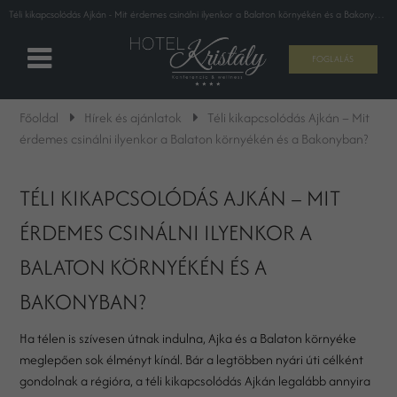
Téli kikapcsolódás Ajkán - Mit érdemes csinálni ilyenkor a Balaton környékén és a Bakonyban?
FOGLALÁS
Főoldal
Hírek és ajánlatok
Téli kikapcsolódás Ajkán – Mit
érdemes csinálni ilyenkor a Balaton környékén és a Bakonyban?
TÉLI KIKAPCSOLÓDÁS AJKÁN – MIT
ÉRDEMES CSINÁLNI ILYENKOR A
BALATON KÖRNYÉKÉN ÉS A
BAKONYBAN?
Ha télen is szívesen útnak indulna, Ajka és a Balaton környéke
meglepően sok élményt kínál. Bár a legtöbben nyári úti célként
gondolnak a régióra, a téli kikapcsolódás Ajkán legalább annyira