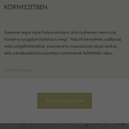
KÖRNYEZETBEN
Szeretne végre olyan helyre elutazni, ahol a pihenést nem a zaj,
hanem a nyugalom határozza meg? Nálunk kényelmes szállással,
relax szolgáltatásokkal: szaunával és masszázzsal várjuk azokat,
akik csendesebb környezetben szeretnének feltöltődni. Ideá...
Tovább olvasom
További bejegyzések