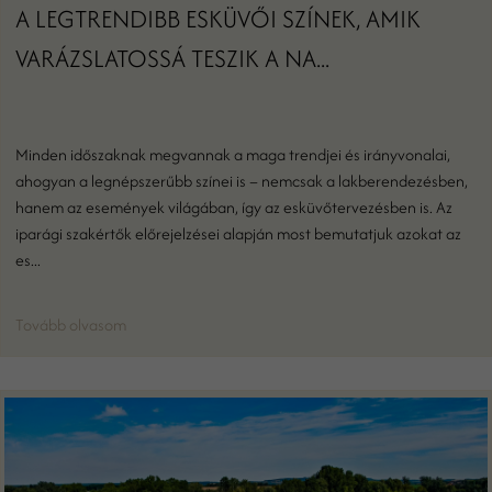
A LEGTRENDIBB ESKÜVŐI SZÍNEK, AMIK
VARÁZSLATOSSÁ TESZIK A NA...
Minden időszaknak megvannak a maga trendjei és irányvonalai,
ahogyan a legnépszerűbb színei is – nemcsak a lakberendezésben,
hanem az események világában, így az esküvőtervezésben is. Az
iparági szakértők előrejelzései alapján most bemutatjuk azokat az
es...
Tovább olvasom