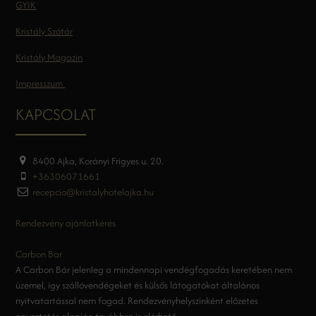
GYIK
Kristály Szótár
Kristály Magazin
Impresszum
KAPCSOLAT
8400 Ajka, Korányi Frigyes u. 20.
+36306071661
recepcio@kristalyhotelajka.hu
Rendezvény ajánlatkérés
Carbon Bar
A Carbon Bár jelenleg a mindennapi vendégfogadás keretében nem
üzemel, így szállóvendégeket és külsős látogatókat általános
nyitvatartással nem fogad. Rendezvényhelyszínként előzetes