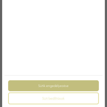
Üzenet
Az
adatvédelmi nyilatkozat
ot elolvastam és elfogadom.
Nem vagyok robot!
Ajánlatkérés
Megosztás:
Sütik engedélyezése
Süti beállítások