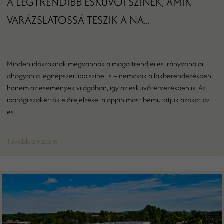
A LEGTRENDIBB ESKÜVŐI SZÍNEK, AMIK
VARÁZSLATOSSÁ TESZIK A NA...
Minden időszaknak megvannak a maga trendjei és irányvonalai,
ahogyan a legnépszerűbb színei is – nemcsak a lakberendezésben,
hanem az események világában, így az esküvőtervezésben is. Az
iparági szakértők előrejelzései alapján most bemutatjuk azokat az
es...
Tovább olvasom