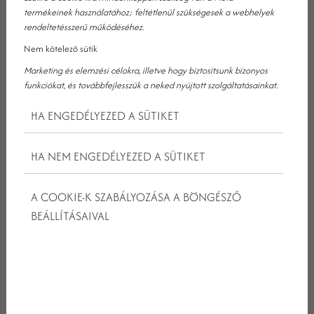
A Kristály Hotel**** Ajka belvárosában helyezkedik el, ahol
termékeinek használatához; feltétlenül szükségesek a webhelyek
kifinomult elegancia és modern szolgáltatások várják az üzleti
rendeltetésszerű működéséhez.
rendezvényeket szervezőket. Legyen szó konferenciáról,
Nem kötelező sütik
tréningről vagy üzleti találkozóról, szállodánk kiváló
Marketing és elemzési célokra, illetve hogy biztosítsunk bizonyos
infrastruktúrával és szolgáltatásokkal rendelkezik annak
funkciókat, és továbbfejlesszük a neked nyújtott szolgáltatásainkat.
érdekében, hogy az események zavartalanul és sikeresen
valósuljanak meg egy üzleti rendezvényhelyszínként hotelben.
HA ENGEDÉLYEZED A SÜTIKET
HA NEM ENGEDÉLYEZED A SÜTIKET
ÜZLETI RENDEZVÉNYHELYSZÍN
A COOKIE-K SZABÁLYOZÁSA A BÖNGÉSZŐ
HOTELBEN RUGALMAS
BEÁLLÍTÁSAIVAL
TÉRHASZNÁLATTAL ÉS SZEMÉLYRE
SZABOTT SZOLGÁLTATÁSOKKAL