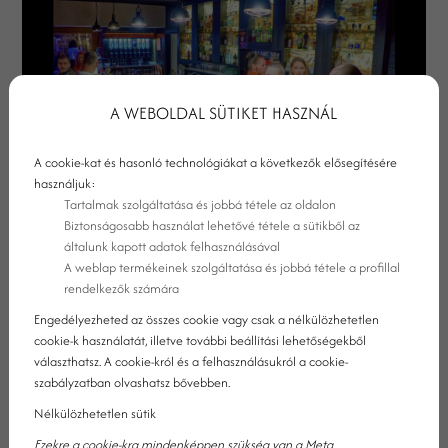
A WEBOLDAL SÜTIKET HASZNÁL
A cookie-kat és hasonló technológiákat a következők elősegítésére
használjuk:
Tartalmak szolgáltatása és jobbá tétele az oldalon
Biztonságosabb használat lehetővé tétele a sütikből az
általunk kapott adatok felhasználásával
A weblap termékeinek szolgáltatása és jobbá tétele a profillal
rendelkezők számára
ÜZLETI RENDEZVÉNYHELYSZÍN
Engedélyezheted az összes cookie vagy csak a nélkülözhetetlen
HOTELBEN PROFESSZIONÁLIS
cookie-k használatát, illetve további beállítási lehetőségekből
választhatsz. A cookie-król és a felhasználásukról a cookie-
KÖRNYEZETBEN
szabályzatban olvashatsz bővebben.
Nélkülözhetetlen sütik
Ezekre a cookie-kra mindenképpen szükség van a Meta