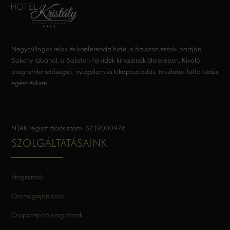
Négycsillagos relax és konferencia hotel a Balaton északi partján,
Bakony lábánál, a Balaton-felvidék kincseinek ölelésében. Kiváló
programlehetőségek, nyugalom és kikapcsolódás, tökéletes feltöltődés
egész évben.
NTAK regisztrációs szám: SZ19000976
SZOLGÁLTATÁSAINK
Programok
Csomagajánlatok
Csapatépítő programok