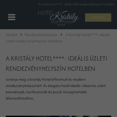
A Kristály Hotel****: Ideális üzleti rendezvényhelyszín hotelben
FOGLALÁS
Főoldal
Rendezvényhelyszín
A Kristály Hotel****: Ideális
üzleti rendezvényhelyszín hotelben
A KRISTÁLY HOTEL****: IDEÁLIS ÜZLETI
RENDEZVÉNYHELYSZÍN HOTELBEN
Ismerje meg a Kristály Hotel kifinomult és modern
rendezvényhelyszínét! Az elegáns hotel ideális választás üzleti
események, konferenciák és privát összejövetelek
lebonyolításához.