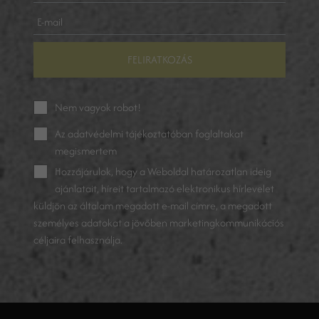
FELIRATKOZÁS
Nem vagyok robot!
Az
adatvédelmi tájékoztatóban
foglaltakat
megismertem
Hozzájárulok, hogy a Weboldal határozatlan ideig
ajánlatait, híreit tartalmazó elektronikus hírlevelet
küldjön az általam megadott e-mail címre, a megadott
személyes adatokat a jövőben marketingkommunikációs
céljaira felhasználja.